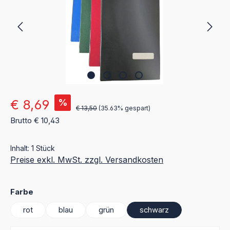
Verkaufspreis:
€ 8,69
%
€ 13,50
(35.63% gespart)
Brutto € 10,43
Inhalt:
1 Stück
Preise exkl. MwSt. zzgl. Versandkosten
auswählen
Farbe
rot
blau
grün
schwarz