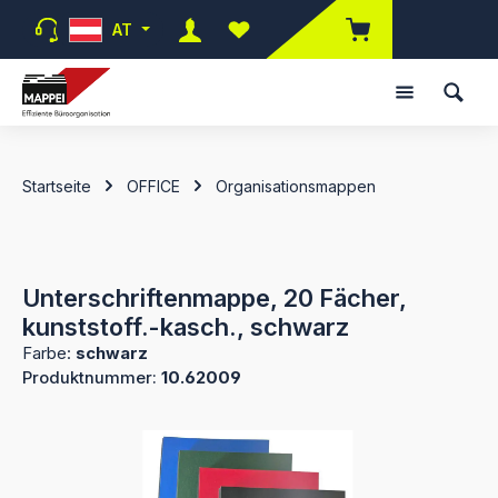
Zum Hauptinhalt springen
AT
Du hast 0 Produkte auf dem Merk
Startseite
OFFICE
Organisationsmappen
Unterschriftenmappe, 20 Fächer,
kunststoff.-kasch., schwarz
Farbe:
schwarz
Produktnummer:
10.62009
Bildergalerie überspringen