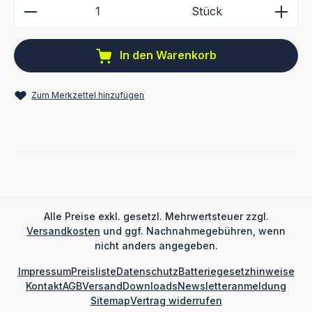
Produkt Anzahl: Gib den gewünschten Wert ein ode
Stück
In den Warenkorb
Zum Merkzettel hinzufügen
Alle Preise exkl. gesetzl. Mehrwertsteuer zzgl.
Versandkosten
und ggf. Nachnahmegebühren, wenn
nicht anders angegeben.
Impressum
Preisliste
Datenschutz
Batteriegesetzhinweise
Kontakt
AGB
Versand
Downloads
Newsletteranmeldung
Sitemap
Vertrag widerrufen