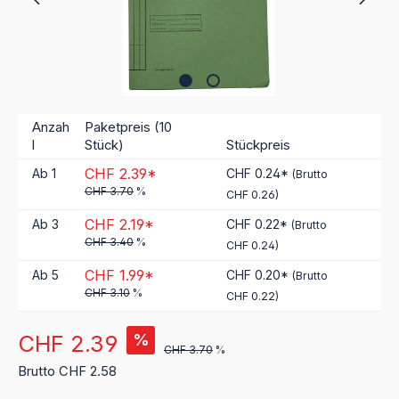
Anzah
Paketpreis (10
l
Stück)
Stückpreis
CHF 2.39*
Ab
1
CHF 0.24*
(Brutto
CHF 3.70
%
CHF 0.26)
CHF 2.19*
Ab
3
CHF 0.22*
(Brutto
CHF 3.40
%
CHF 0.24)
CHF 1.99*
Ab
5
CHF 0.20*
(Brutto
CHF 3.10
%
CHF 0.22)
Verkaufspreis:
CHF 2.39
%
CHF 3.70
%
Brutto CHF 2.58