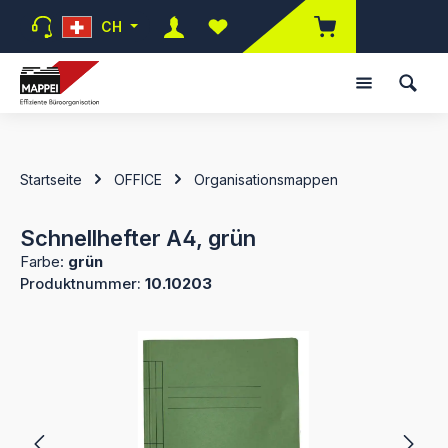
Zum Hauptinhalt springen
CH
Du hast 0 Produkte auf dem Mer
Startseite
OFFICE
Organisationsmappen
Schnellhefter A4, grün
Farbe:
grün
Produktnummer:
10.10203
Bildergalerie überspringen