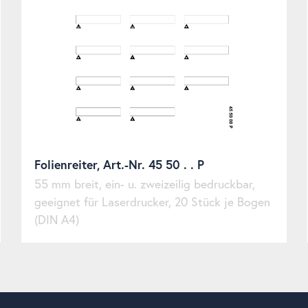
Folienreiter, Art.-Nr. 45 50 . . P
55 mm breit, ein- u. zweizeilig bedruckbar,
geeignet für Laserdrucker, 20 Stück je Bogen
(DIN A4)