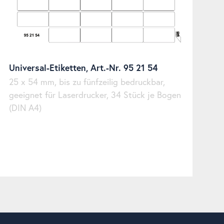
Universal-Etiketten, Art.-Nr. 95 21 54
25 x 54 mm, bis zu fünfzeilig bedruckbar,
geeignet für Laserdrucker, 34 Stück je Bogen
(DIN A4)