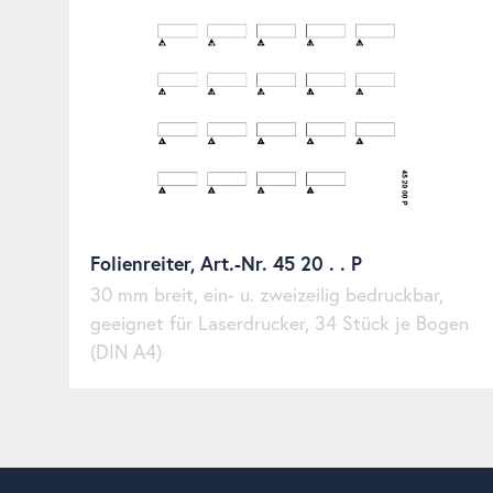
Folienreiter, Art.-Nr. 45 20 . . P
30 mm breit, ein- u. zweizeilig bedruckbar,
geeignet für Laserdrucker, 34 Stück je Bogen
(DIN A4)