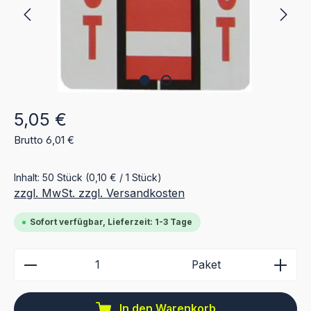
Regulärer Preis:
5,05 €
Brutto 6,01 €
Inhalt:
50 Stück
(0,10 € / 1 Stück)
zzgl. MwSt. zzgl. Versandkosten
Sofort verfügbar, Lieferzeit: 1-3 Tage
Produkt Anzahl: Gib den gewünschten Wert ein ode
Paket
In den Warenkorb