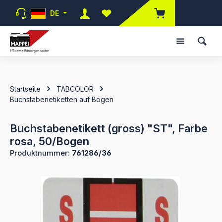
Zum Hauptinhalt springen
DE
Du hast 0 Produkte auf dem Merk
Startseite
TABCOLOR
Buchstabenetiketten auf Bogen
Buchstabenetikett (gross) "ST", Farbe
rosa, 50/Bogen
Produktnummer:
761286/36
Bildergalerie überspringen