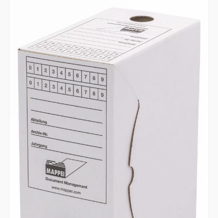
überzeugt dieses mobile Möbelstück durch
Funktionalität und Robustheit. Der hochwertige,
pulverbeschichtete Stahlrahmen garantiert eine hohe
Stabilität bei gleichzeitig geringem Platzbedarf von nur
390 mm Breite. Das intelligente Design bietet Stauraum
auf zwei Etagen: Während der obere Bereich mit
präzisen Einhängeschienen für unsere Ordnungsboxen
oder klassische Hängeakten ausgestattet ist, bietet der
untere Einlegeboden zusätzlichen Platz für weiteres
Archivierungsmaterial. Dank der vier stabilen Laufrollen
lässt sich der Trolley mühelos zum jeweiligen Einsatzort
manövrieren, wobei zwei feststellbare Rollen für einen
sicheren Stand am Schreibtisch sorgen. Die einfache
Selbstmontage und die großzügige Herstellergarantie
von 5 Jahren unterstreichen die hohe
Verarbeitungsqualität dieser professionellen
Organisationslösung. Material: Pulverbeschichteter
Stahlrahmen Farbe: Lichtgrau (RAL 7035) Maße: 390 x
650 x 375 mm (Breite x Höhe x Tiefe) Kapazität: Platz für
bis zu 6 Ordnungsboxen auf 2 Etagen Mobilität: 4
Laufrollen, davon 2 feststellbar Ausstattung:
Einhängeschienen oben, stabiler Einlegeboden unten
Einsatz: Desk-Sharing, Hängeakten-Aufbewahrung,
Archivierung Montage: Schnelle und leichte
Selbstmontage Garantie: 5 Jahre ab Kaufdatum