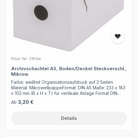
Lieferhinweis: Die Lieferung erfolgt ohne
Ordnungsboxen Herkunft: Qualitätsware Made in
Germany
Prod.-Nr.: 315166
Archivschachtel A5, Boden/Deckel Steckverschl.,
Mikrow.
Farbe: weißmit Organisationsaufdruck auf 3 Seiten
Material: MikrowellpappeFormat: DIN A5 Maße: 233 x 183
x 102 mm (B x H x T) für vertikale Ablage Format DIN
A5mit Griffloch, Steckboden zum leichten Aufstellen und
Regulärer Preis:
3,20 €
Ab
Einschlagklappe zur Sicherung des Inhalts Lieferung
flach liegend
Details