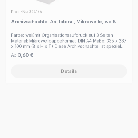
Prod.-Nr.: 324166
Archivschachtel A4, lateral, Mikrowelle, weiß
Farbe: weißmit Organisationsaufdruck auf 3 Seiten
Material: MikrowellpappeFormat: DIN A4 Maße: 335 x 237
x 100 mm (B x H x T) Diese Archivschachtel ist speziel
für die laterale Archivierung geeignet,mit Griffloch,
Regulärer Preis:
3,60 €
Ab
Steckboden zum leichten Aufstellen und
Einschlagklappe zur Sicherung des Inhalts Lieferung
flach liegend
Details