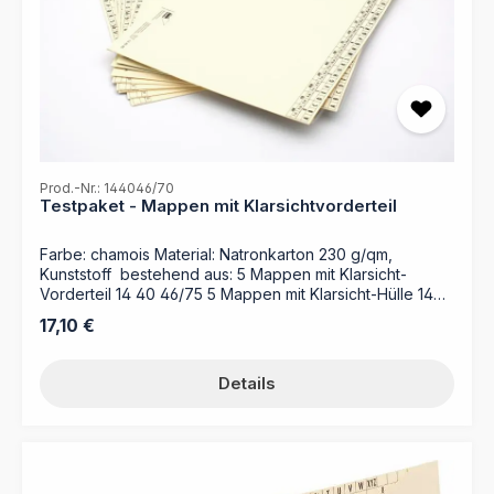
Prod.-Nr.: 144046/70
Testpaket - Mappen mit Klarsichtvorderteil
Farbe: chamois Material: Natronkarton 230 g/qm,
Kunststoff bestehend aus: 5 Mappen mit Klarsicht-
Vorderteil 14 40 46/75 5 Mappen mit Klarsicht-Hülle 14
40 46/76
Regulärer Preis:
17,10 €
Details