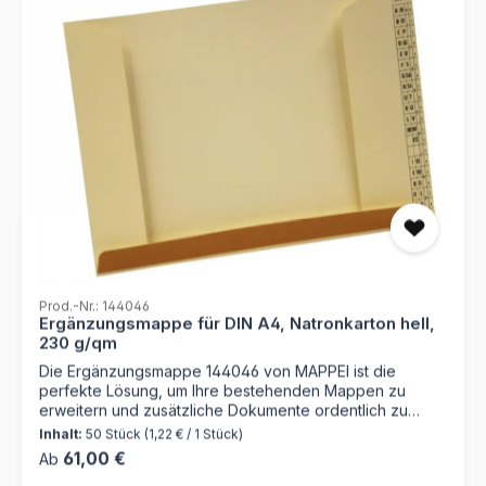
Prod.-Nr.: 144046
Ergänzungsmappe für DIN A4, Natronkarton hell,
230 g/qm
Die Ergänzungsmappe 144046 von MAPPEI ist die
perfekte Lösung, um Ihre bestehenden Mappen zu
erweitern und zusätzliche Dokumente ordentlich zu
archivieren. Hergestellt aus strapazierfähigem
Inhalt:
50 Stück
(1,22 € / 1 Stück)
Natronkarton mit 230 g/m² und ausgestattet mit
Regulärer Preis:
61,00 €
Ab
praktischen Funktionen, erleichtert sie die Organisation