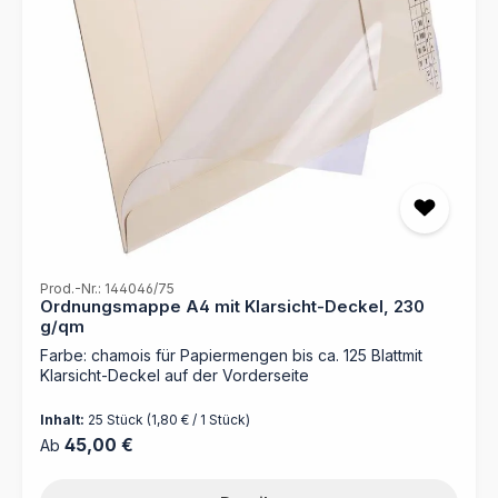
Prod.-Nr.: 144046/75
Ordnungsmappe A4 mit Klarsicht-Deckel, 230
g/qm
Farbe: chamois für Papiermengen bis ca. 125 Blattmit
Klarsicht-Deckel auf der Vorderseite
Inhalt:
25 Stück
(1,80 € / 1 Stück)
Regulärer Preis:
45,00 €
Ab