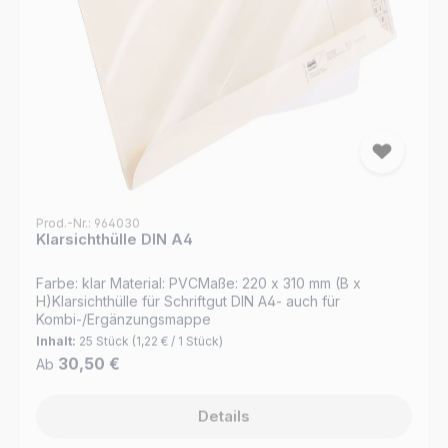
chamois für eine elegante Optik Alphanumerische
Ordnungsleiste zum schnellen Auffinden der Mappe
Kapazität von 50 Blatt Papier Passend zur
Aufbewahrung in der MAPPEI-Ordnungsbox
Prod.-Nr.: 964030
Klarsichthülle DIN A4
Farbe: klar Material: PVCMaße: 220 x 310 mm (B x
H)Klarsichthülle für Schriftgut DIN A4- auch für
Kombi-/Ergänzungsmappe
Inhalt:
25 Stück
(1,22 € / 1 Stück)
Regulärer Preis:
30,50 €
Ab
Details