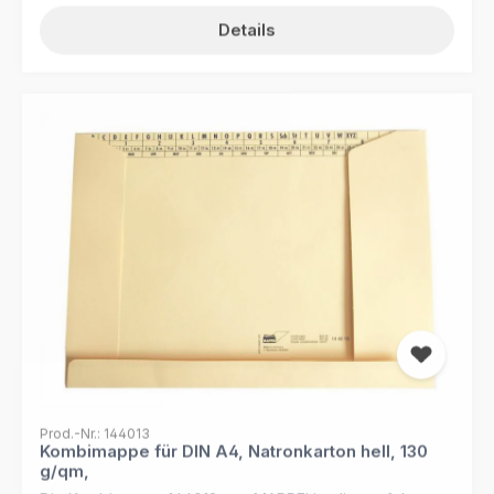
Ihrer Unterlagen im Büroalltag. Optimieren Sie Ihre
Ablage mit der Ergänzungsmappe 144046 von MAPPEI!
Details
Der Rückendeckel mit Einschlagklappen und die
Vorderseite als Falz mit Selbstklebestreifen ermöglichen
es Ihnen, Ihre bestehenden Mappen einfach zu
erweitern und zusätzliche Dokumente sicher zu
archivieren. Egal, ob Sie Ihre Aktenordner aufstocken
oder neue Kategorien erstellen möchten – diese
Ergänzungsmappe bietet Ihnen die Flexibilität, die Sie
benötigen. Die alphanumerische Ordnungsleiste
erleichtert das schnelle Auffinden der Mappe in Ihrem
Archiv, während die Kapazität von 100 Blatt Papier
ausreichend Platz für Ihre Unterlagen bietet.
Kombinieren Sie die Ergänzungsmappe mit dem MAPPEI
Selbstklebereiter, um Ihre Dokumente noch effizienter
zu organisieren. Verlassen Sie sich auf die bewährte
Qualität von MAPPEI für eine geordnete
Büroorganisation. Produktdetails: Hergestellt aus
strapazierfähigem Natronkarton (230 g/m²)
Rückendeckel mit Einschlagklappen für eine sichere
Aufbewahrung Vorderseite als Falz mit
Selbstklebestreifen zum Ankleben und Erweitern
Prod.-Nr.: 144013
bestehender Mappen Alphanumerische Ordnungsleiste
Kombimappe für DIN A4, Natronkarton hell, 130
zum schnellen Auffinden der Mappe Kapazität von 100
g/qm,
Blatt Papier Passend zur Aufbewahrung in der MAPPEI-
Die Kombimappe 144013 von MAPPEI ist die perfekte