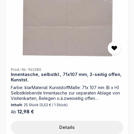
Prod.-Nr.: 962280
Innentasche, selbstkl., 71x107 mm, 2-seitig offen,
Kunstst.
Farbe: klarMaterial: KunststoffMaße: 71x 107 mm (B x H)
Selbstklebende Innentasche zur separaten Ablage von
Visitenkarten, Belegen o.ä.zweiseitig offen
Verpackungseinheit = 25 Stück
Inhalt:
25 Stück
(0,52 € / 1 Stück)
Regulärer Preis:
12,98 €
Ab
Details