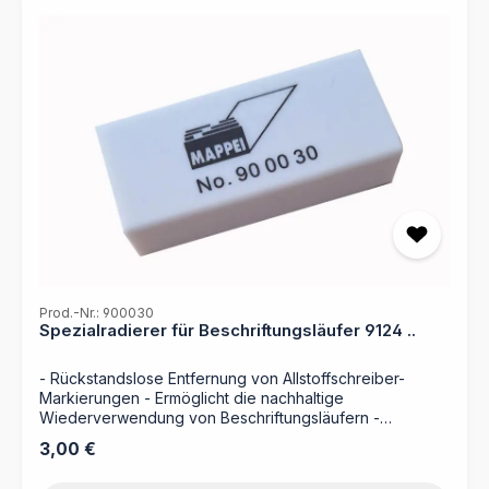
Prod.-Nr.: 900030
Spezialradierer für Beschriftungsläufer 9124 ..
- Rückstandslose Entfernung von Allstoffschreiber-
Markierungen - Ermöglicht die nachhaltige
Wiederverwendung von Beschriftungsläufern -
Schonende Reinigung ohne Beschädigung der
Regulärer Preis:
3,00 €
Kunststoffoberfläche - Handliches Format für eine
präzise Anwendung Der Spezialradierer von MAPPEI ist