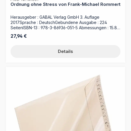
Ordnung ohne Stress von Frank-Michael Rommert
Herausgeber : GABAL Verlag GmbH 3. Auflage
2017Sprache : DeutschGebundene Ausgabe : 224
SeitenISBN-13 : 978-3-86936-051-5 Abmessungen : 15.8 x
2 x 22.9 cm Das Buch ist in folgenden Sets kostenlos
Regulärer Preis:
27,94 €
enthalten:- Ablage-Set L (Art.-Nr. 39 40 19)- Ablage-Set
M (Art.-Nr. 39 40 20)- Home-Office-Set "Complete" (Art.-
Nr. 39 40 20H)- HomeOffice Set "Fit" (Art.-Nr. 39 40 68) -
Details
Gesamtpaket Arbeitsplatz-Organisation (Art.-Nr. 39 40
80/1)- Arbeitsplatz-Organisation, Dokumentationsmodul
(Art.-Nr. 39 40 83)