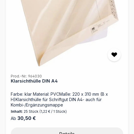
Prod.-Nr.: 964030
Klarsichthülle DIN A4
Farbe: klar Material: PVCMaße: 220 x 310 mm (B x
H)Klarsichthülle für Schriftgut DIN A4- auch für
Kombi-/Ergänzungsmappe
Inhalt:
25 Stück
(1,22 € / 1 Stück)
Regulärer Preis:
30,50 €
Ab
Details