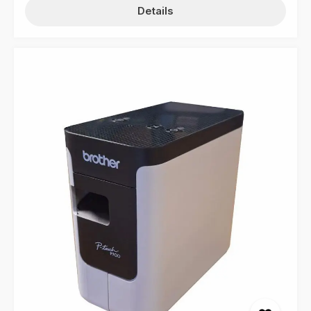
die ideale Ergänzung, um Ihre Büroorganisation flexibel
Details
und nachhaltig zu gestalten. Mit diesem praktischen
Helfer lassen sich Beschriftungen des MAPPEI-
Allstoffschreibers mühelos von Kunststoff-Läufern
entfernen. Das spart nicht nur Kosten für neues Material,
sondern schont auch die Umwelt, da Sie Ihre
Markierungshilfen immer wieder neu verwenden
können. Dank der abgestimmten
Materialzusammensetzung reinigt der Radierer die
Oberflächen gründlich, ohne den Kunststoff anzugreifen
oder Schlieren zu hinterlassen. So können Sie die
Gliederung Ihrer Unterlagen in den MAPPEI
Ordnungsboxen bei Projektänderungen oder neuen
Zuständigkeiten jederzeit unkompliziert anpassen. Ein
unverzichtbares Werkzeug für eine saubere und
professionelle Dokumentenverwaltung. Funktion:
Trockene Entfernung permanenter Spezialtinte
Anwendung: Optimiert für MAPPEI-Beschriftungsläufer
Vorteil: Hohe Kostenersparnis durch
Mehrfachverwendung des Zubehörs Format: Kompakt
und griffbereit für jeden Schreibtisch Farbe: Weiß
Ergebnis: Saubere Oberflächen für eine neue
Beschriftung