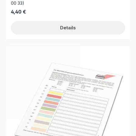
00 33)
Regulärer Preis:
4,40 €
Details