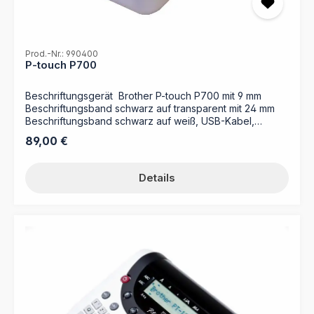
Prod.-Nr.: 990400
P-touch P700
Beschriftungsgerät Brother P-touch P700 mit 9 mm
Beschriftungsband schwarz auf transparent mit 24 mm
Beschriftungsband schwarz auf weiß, USB-Kabel,
Netzadapter, CD-ROM (Etikettendesign-Software,
Regulärer Preis:
89,00 €
Druckertreiber) sowie Schnellstart-Anleitung
Details