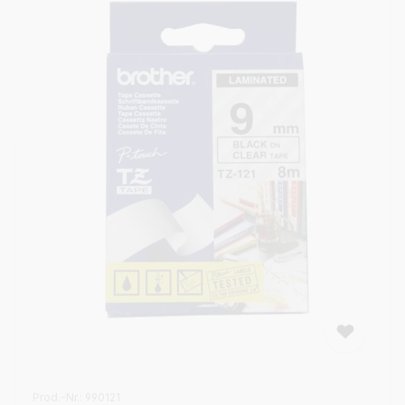
Sie wertvolle Zeit bei der Suche nach Informationen und
behalten stets die volle Kontrolle über Ihre Ablage.
Format: Querformat für optimale Lesbarkeit Material:
Stabiler Karton, hochwertig laminiert Funktion: Mehrfach
beschriftbar und leicht zu reinigen Einsatz: Zentraler
Leitfaden für Archiv und Schreibtisch Vorteil: Nachhaltig
durch lange Wiederverwendbarkeit
Prod.-Nr.: 990121
Beschriftungsband für P-touch, 9 mm