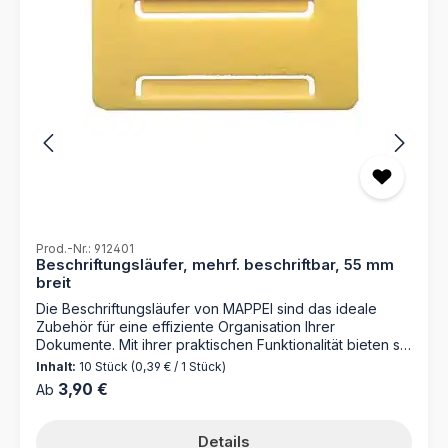
Prod.-Nr.: 912401
Beschriftungsläufer, mehrf. beschriftbar, 55 mm
breit
Die Beschriftungsläufer von MAPPEI sind das ideale
Zubehör für eine effiziente Organisation Ihrer
Dokumente. Mit ihrer praktischen Funktionalität bieten sie
eine einfache Lösung für die Beschriftung und
Inhalt:
10 Stück
(0,39 € / 1 Stück)
Kennzeichnung von Aktionsmappen. Optimieren Sie Ihre
Regulärer Preis:
3,90 €
Ab
Büroorganisation mit den Beschriftungsläufern von
MAPPEI. Diese vielseitigen Beschriftungshilfen sind
speziell für Aktionsmappen und Mappen mit
Details