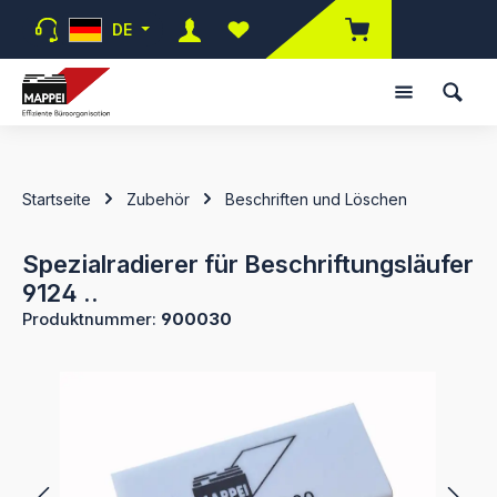
Zum Hauptinhalt springen
DE
Du hast 0 Produkte auf dem Merk
Startseite
Zubehör
Beschriften und Löschen
Spezialradierer für Beschriftungsläufer
9124 ..
Produktnummer:
900030
Bildergalerie überspringen