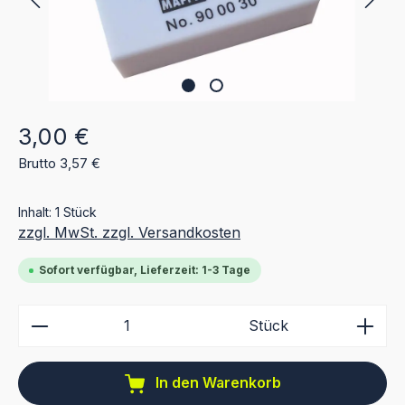
Regulärer Preis:
3,00 €
Brutto 3,57 €
Inhalt:
1 Stück
zzgl. MwSt. zzgl. Versandkosten
Sofort verfügbar, Lieferzeit: 1-3 Tage
Produkt Anzahl: Gib den gewünschten Wert ein ode
Stück
In den Warenkorb