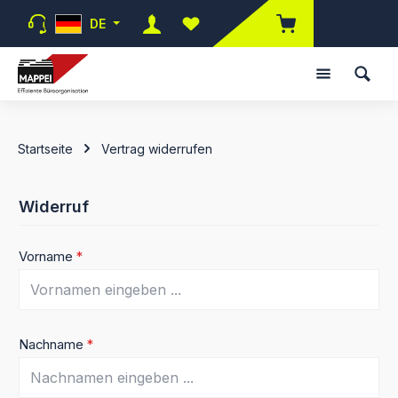
Zum Hauptinhalt springen
DE
Du hast 0 Produkte auf dem Merk
Startseite
Vertrag widerrufen
Widerruf
Vorname
*
Nachname
*