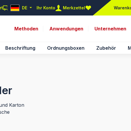
rt
DE
Ihr Konto
Merkzettel
Warenk
Du hast 0 Produkte auf d
Methoden
Anwendungen
Unternehmen
Beschriftung
Ordnungsboxen
Zubehör
M
ler
und Karton
ische