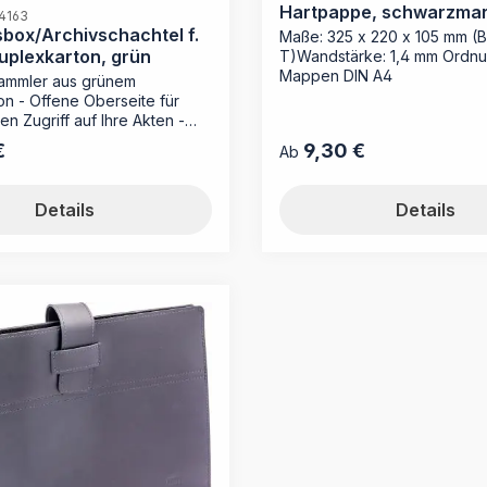
Hartpappe, schwarzmar
04163
box/Archivschachtel f.
Maße: 325 x 220 x 105 mm (B
uplexkarton, grün
T)Wandstärke: 1,4 mm Ordnu
Mappen DIN A4
 Sammler aus grünem
n - Offene Oberseite für
en Zugriff auf Ihre Akten -
tes Rückenschild für eine
€
9,30 €
reis:
Regulärer Preis:
Ab
chriftung - Einfacher Aufbau
ischen Steckboden Die
ungsbox von MAPPEI ist das
Details
Details
ament für Ihre
ablage. Sie eignet sich
nd, um lose Mappen oder
stapel im Querformat sicher
und übersichtlich zu
. Durch die offene Oberseite
h Unterlagen ohne Umwege
oder ergänzen, was den
eitsfluss unterstützt. Dank
n Steckbodens ist die
chtel in Sekunden
t. Das integrierte
d sorgt dafür, dass Sie den
rzeit von außen identifizieren