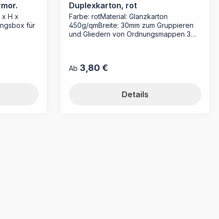
mor.
Duplexkarton, rot
 x H x
Farbe: rotMaterial: Glanzkarton
ngsbox für
450g/qmBreite: 30mm zum Gruppieren
und Gliedern von Ordnungsmappen 3
Sammler passen in eine 10 cm-
Ordnungsbox
3,80 €
Regulärer Preis:
Ab
Details