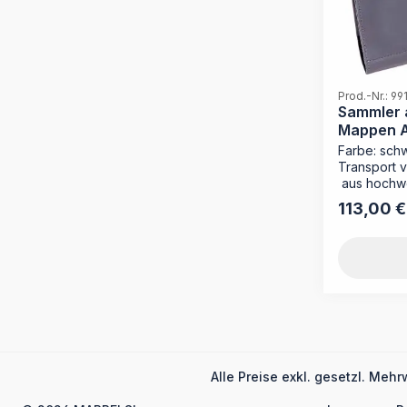
können. Mit
Farbe hilft
verschiede
voneinande
Ihr Archivregal
Formstabile
Prod.-Nr.: 99
Format: Pa
Sammler a
Maße: 317 x
Mappen A4
Besonderhei
Farbe: schw
Beschriftun
Transport 
Boden
aus hochwe
Schlaufe P
113,00 €
Regulärer P
Ordnungsbo
anderen O
Alle Preise exkl. gesetzl. Mehr