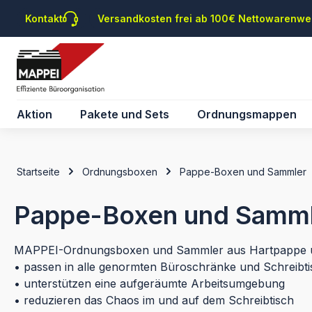
m Hauptinhalt springen
Zur Suche springen
Zur Hauptnavigation springen
Kontakt
Versandkosten frei ab 100€ Nettowarenwe
Aktion
Pakete und Sets
Ordnungsmappen
Startseite
Ordnungsboxen
Pappe-Boxen und Sammler
Pappe-Boxen und Samm
MAPPEI-Ordnungsboxen und Sammler aus Hartpappe 
• passen in alle genormten Büroschränke und Schreibt
• unterstützen eine aufgeräumte Arbeitsumgebung
• reduzieren das Chaos im und auf dem Schreibtisch