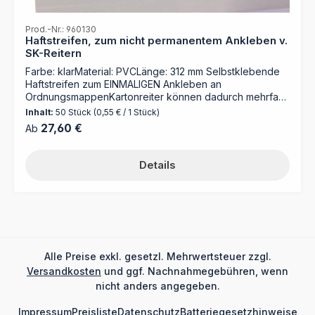
Prod.-Nr.: 960130
Haftstreifen, zum nicht permanentem Ankleben v.
SK-Reitern
Farbe: klarMaterial: PVCLänge: 312 mm Selbstklebende
Haftstreifen zum EINMALIGEN Ankleben an
OrdnungsmappenKartonreiter können dadurch mehrfach
versetzt werden, Mappen somit wiederverwendet
Inhalt:
50 Stück
(0,55 € / 1 Stück)
werden Verpackungseinheit = 50 Stück
Regulärer Preis:
27,60 €
Ab
Details
Alle Preise exkl. gesetzl. Mehrwertsteuer zzgl.
Versandkosten
und ggf. Nachnahmegebühren, wenn
nicht anders angegeben.
Impressum
Preisliste
Datenschutz
Batteriegesetzhinweise