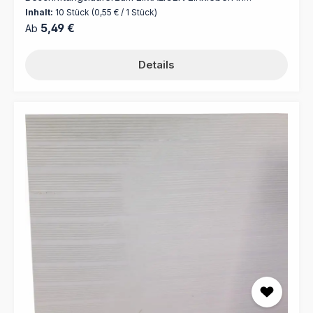
Ordnungsmappen, um diese mit Beschriftungsläufer
Inhalt:
10 Stück
(0,55 € / 1 Stück)
wiederverwendbar zu beschriften
Regulärer Preis:
5,49 €
Ab
Details