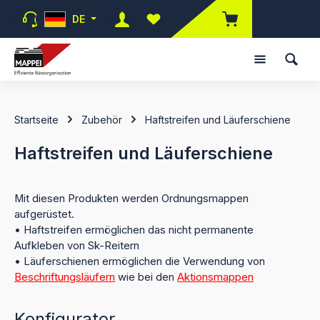
Zum Hauptinhalt springen
DE
Du hast 0 Produkte auf dem Merk
Startseite
Zubehör
Haftstreifen und Läuferschiene
Haftstreifen und Läuferschiene
Mit diesen Produkten werden Ordnungsmappen
aufgerüstet.
• Haftstreifen ermöglichen das nicht permanente
Aufkleben von Sk-Reitern
• Läuferschienen ermöglichen die Verwendung von
Beschriftungsläufern
wie bei den
Aktionsmappen
Konfigurator