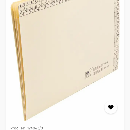
Stauraum und flexible Einteilungsmöglichkeiten, während
das fünfte Fach mit Bodenfalte auch größere
Papiermengen mühelos aufnimmt. Diese Mappe ist für
Papiermengen bis zu 300 Blatt konzipiert und somit
bestens für umfangreiche Projekte geeignet. Der
hochwertige Natronkarton sorgt für Stabilität und
Langlebigkeit, sodass Ihre Unterlagen jederzeit optimal
geschützt sind. Erleben Sie, wie einfach und angenehm
Dokumentenmanagement sein kann – mit der MAPPEI
Fächermappe. Organisationsdruck für eine klare
Strukturierung Registerstanzung im 5-er Schnitt zur
einfachen Handhabung Fach 5 mit Bodenfalte für
größere Papiermengen Für Papiermengen bis ca. 300
Blatt Natronkarton 230g/qm Ideal für Büro, Schule,
Studium und privaten Gebrauch Passend zur
Aufbewahrung in der MAPPEI-Ordnungsbox (vertikale
Registratur)
Prod.-Nr.: 194046/3