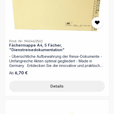
Prod.-Nr.: 194046/2562
Fächermappe A4, 5 Fächer,
"Dienstreisedokumentation"
- Übersichtliche Aufbewahrung der Reise-Dokumente -
Umfangreiche Akten optimal gegliedert - Made in
Germany Entdecken Sie die innovative und praktische
Lösung für Ihre Dienstreisedokumentation: die MAPPEI
Regulärer Preis:
6,70 €
Ab
Fächermappe für DIN A4. Diese durchdachte Mappe mit
Fächern bietet Ihnen eine effiziente Möglichkeit, all Ihre
Reiseunterlagen geordnet und griffbereit zu halten. Egal
Details
ob Anreise, Hotelinformationen, oder
Abrechnungsbelege – mit der MAPPEI Fächermappe
behalten Sie den Überblick und können Ihre Dokumente
sicher und übersichtlich aufbewahren. Die MAPPEI
Fächermappe ist der ideale Begleiter für jede
Geschäftsreise. Dank ihrer intelligenten Aufteilung in fünf