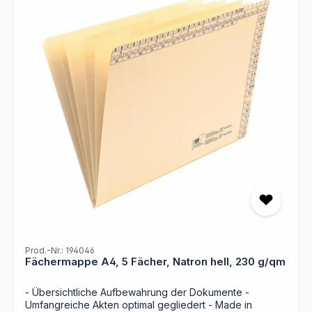
beschriftete Fächer können Sie Ihre Unterlagen
strukturiert organisieren und haben jederzeit schnellen
Zugriff auf die benötigten Informationen. Die Mappen
sind aus robustem Natronkarton gefertigt und somit
besonders langlebig. Die eingehefteten Doppeleinlagen
und die Registerstanzung sorgen für zusätzliche
Ordnung und Übersichtlichkeit. Zudem ist die
Fächermappe durch unsere praktischen Haftstreifen
wiederverwendbar, sodass Sie die Selbstklebe-Reiter
jederzeit problemlos ablösen und neu verwenden
können. Perfektionieren Sie Ihre Reiseorganisation und
sparen Sie wertvolle Zeit mit der MAPPEI Fächermappe –
Ihrem zuverlässigen Partner für professionelle
Dokumentation. - 5 Fächer mit spezifischer Bedruckung:
- 1. Anreise/Abreise - 2. Hotelinformationen - 3.
Agenda/Organisation - 4. Abrechnungsbelege - 5.
Sonstiges - Hergestellt aus Natron-Karton 230 g/qm- Für
Papiermengen bis ca. 100 Blatt- Wiederverwendbar: Mit
Haftstreifen an der Mappen-Rückseite für das Wieder-
Ablösen der Selbstklebe-Reiter (4010.., 4020.., 4050..)-
Prod.-Nr.: 194046
Passend zur Aufbewahrung in der MAPPEI-Ordnungsbox
Fächermappe A4, 5 Fächer, Natron hell, 230 g/qm
(vertikale Registratur)
- Übersichtliche Aufbewahrung der Dokumente -
Umfangreiche Akten optimal gegliedert - Made in