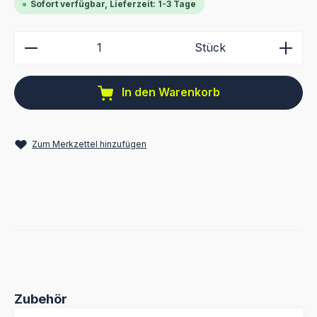
Sofort verfügbar, Lieferzeit: 1-3 Tage
Produkt Anzahl: Gib den gewünschten Wert ein ode
Stück
In den Warenkorb
Zum Merkzettel hinzufügen
Produktgalerie überspringen
Zubehör