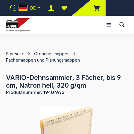
Zum Hauptinhalt springen
DE
Du hast 0 Produkte auf dem Merk
Startseite
Ordnungsmappen
Fächermappen und Planungsmappen
VARIO-Dehnsammler, 3 Fächer, bis 9
cm, Natron hell, 320 g/qm
Produktnummer:
194049/3
Bildergalerie überspringen