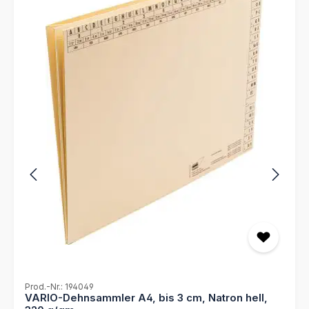
Zeit bei Ihrer Arbeit. Verlassen Sie sich auf die bewährte
Qualität von MAPPEI und optimieren Sie Ihre
Büroorganisation mit diesem praktischen Produkt.
Selbstklebender Schreibkarton Maße: 10 mm x 55 mm 25
Stück je Bogen Selbstklebende Kartonreiter zum
Selbstbeschriften Einfach an verschiedenste
Ordnungsmappen anzubringen Verschiedene Farben für
einfaches Auffinden der Dokumente Unterstützt eine
übersichtliche Organisation Ihrer Unterlagen durch
Bildung von Reiter-Akten Für umfangreiche
Organisationen bieten wir einen Druckservice nach Ihren
Vorgaben (Dateien) an!
Prod.-Nr.: 194049
VARIO-Dehnsammler A4, bis 3 cm, Natron hell,