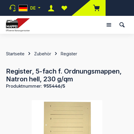
Zum Hauptinhalt springen
DE
Du hast 0 Produkte auf dem Merk
Startseite
Zubehör
Register
Register, 5-fach f. Ordnungsmappen,
Natron hell, 230 g/qm
Produktnummer:
955446/5
Bildergalerie überspringen