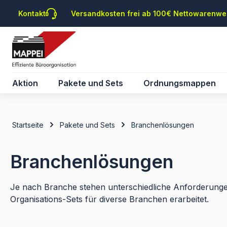
m Hauptinhalt springen
Zur Suche springen
Zur Hauptnavigation springen
Kontakt
Versandkosten frei ab 100€ Nettowarenwe
Aktion
Pakete und Sets
Ordnungsmappen
Startseite
Pakete und Sets
Branchenlösungen
Branchenlösungen
Je nach Branche stehen unterschiedliche Anforderunge
Organisations-Sets für diverse Branchen erarbeitet.