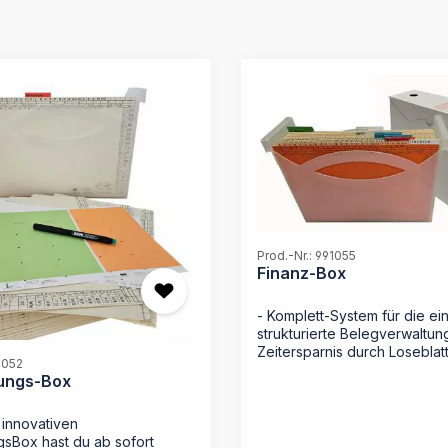
Prod.-Nr.: 991055
Finanz-Box
- Komplett-System für die ei
strukturierte Belegverwaltun
Zeitersparnis durch Loseblat
1052
ohne Lochen direkt am Schre
ungs-Box
Nahtloser Übergang von der
Bearbeitung in die Langzeita
 innovativen
- Inklusive robuster Archivsc
gsBox hast du ab sofort
den schnellen Jahresabschluss