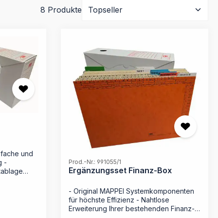
8 Produkte
nfache und
g -
Prod.-Nr.: 991055/1
Ergänzungsset Finanz-Box
tablage
ibtisch -
 aktiven
- Original MAPPEI Systemkomponenten
rchivierung
für höchste Effizienz - Nahtlose
hachtel für
Erweiterung Ihrer bestehenden Finanz-
 Die
Box - Zeitsparende Organisation durch