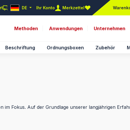
rt
DE
Ihr Konto
Merkzettel
Warenk
Du hast 0 Produkte auf d
Methoden
Anwendungen
Unternehmen
Beschriftung
Ordnungsboxen
Zubehör
M
n im Fokus. Auf der Grundlage unserer langjährigen Erfa