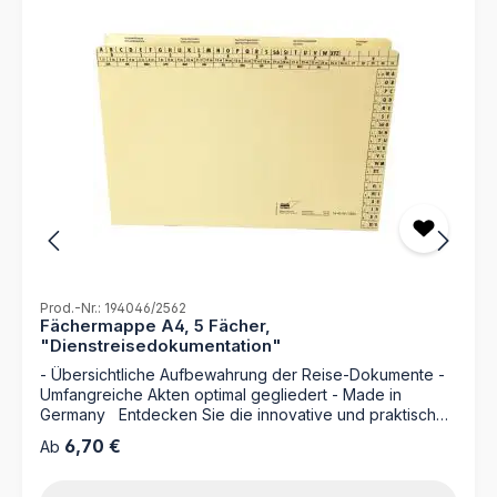
Prod.-Nr.: 194046/2562
Fächermappe A4, 5 Fächer,
"Dienstreisedokumentation"
- Übersichtliche Aufbewahrung der Reise-Dokumente -
Umfangreiche Akten optimal gegliedert - Made in
Germany Entdecken Sie die innovative und praktische
Lösung für Ihre Dienstreisedokumentation: die MAPPEI
Regulärer Preis:
6,70 €
Ab
Fächermappe für DIN A4. Diese durchdachte Mappe mit
Fächern bietet Ihnen eine effiziente Möglichkeit, all Ihre
Reiseunterlagen geordnet und griffbereit zu halten. Egal