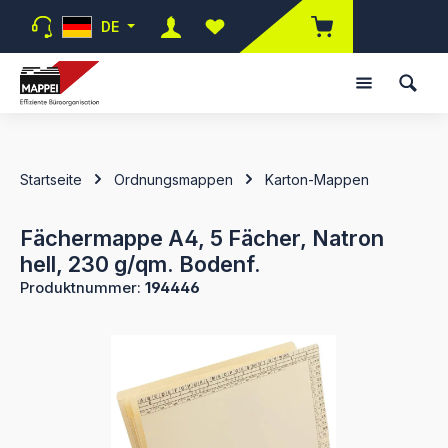
Zum Hauptinhalt springen
DE
Du hast 0 Produkte auf dem Merk
Startseite
Ordnungsmappen
Karton-Mappen
Fächermappe A4, 5 Fächer, Natron
hell, 230 g/qm. Bodenf.
Produktnummer:
194446
Bildergalerie überspringen