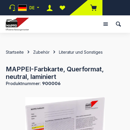
Zum Hauptinhalt springen
DE
Du hast 0 Produkte auf dem Merk
Startseite
Zubehör
Literatur und Sonstiges
MAPPEI-Farbkarte, Querformat,
neutral, laminiert
Produktnummer:
900006
Bildergalerie überspringen