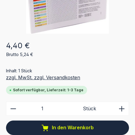
Regulärer Preis:
4,40 €
Brutto 5,24 €
Inhalt:
1 Stück
zzgl. MwSt. zzgl. Versandkosten
Sofort verfügbar, Lieferzeit: 1-3 Tage
Produkt Anzahl: Gib den gewünschten Wert ein ode
Stück
In den Warenkorb