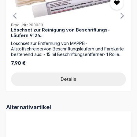
Prod.-Nr.: 900033
Löschset zur Reinigung von Beschriftungs-
Läufern 9124..
Löschset zur Entfernung von MAPPEI-
Allstoffschreibervon Beschriftungsläufern und Farbkarte
bestehend aus: - 15 ml Beschriftungsentferner- 1 Rolle
Zellstoffläppchen
Regulärer Preis:
7,90 €
Details
Produktgalerie überspringen
Alternativartikel