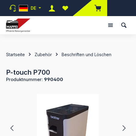
Zum Hauptinhalt springen
DE
Du hast 0 Produkte auf dem Merk
Startseite
Zubehör
Beschriften und Löschen
P-touch P700
Produktnummer:
990400
Bildergalerie überspringen