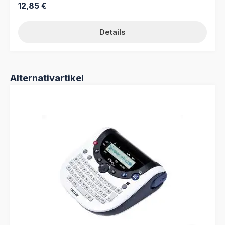
Regulärer Preis:
12,85 €
Details
Produktgalerie überspringen
Alternativartikel