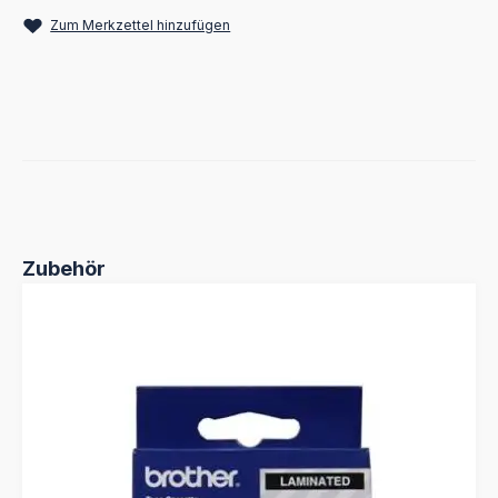
Zum Merkzettel hinzufügen
Produktgalerie überspringen
Zubehör