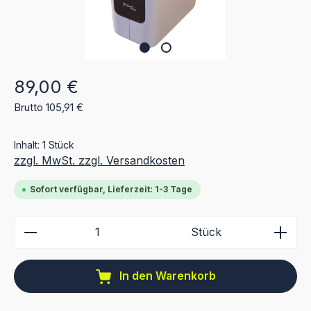
Regulärer Preis:
89,00 €
Brutto 105,91 €
Inhalt:
1 Stück
zzgl. MwSt. zzgl. Versandkosten
Sofort verfügbar, Lieferzeit: 1-3 Tage
Produkt Anzahl: Gib den gewünschten Wert ein ode
Stück
In den Warenkorb