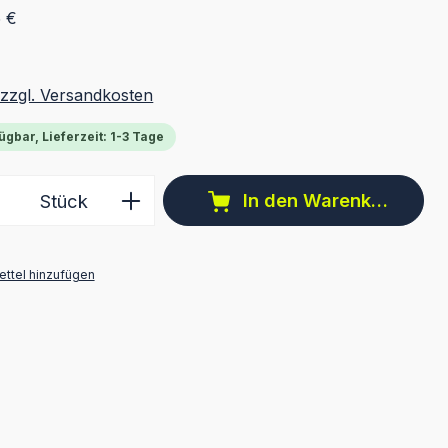
5 €
 zzgl. Versandkosten
ügbar, Lieferzeit: 1-3 Tage
 Anzahl: Gib den gewünschten Wert ein 
In den Warenkorb
Stück
ttel hinzufügen