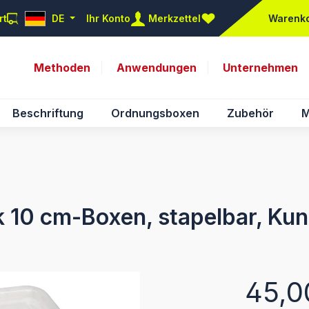
rt
DE
Ihr Konto
Merkzettel
Warenk
Du hast 0 Produkte auf d
Methoden
Anwendungen
Unternehmen
Beschriftung
Ordnungsboxen
Zubehör
M
k 10 cm-Boxen, stapelbar, Kun
Regulärer Pr
45,0