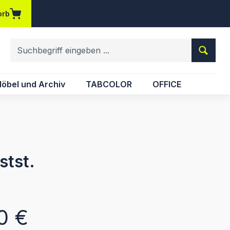
orb
em Merkzettel
öbel und Archiv
TABCOLOR
OFFICE
stst.
eis:
0 €