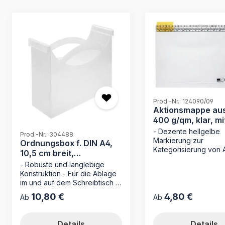
Produktgalerie überspringen
Prod.-Nr.: 124090/09
Aktionsmappe aus
400 g/qm, klar, mi
Läufer
- Dezente hellgelbe
Prod.-Nr.: 304488
Markierung zur
Ordnungsbox f. DIN A4,
Kategorisierung von 
10,5 cm breit,
Extrem strapazierfäh
Polypropylen (PP)
- Robuste und langlebige
g/m² Polypropylen fü
Konstruktion - Für die Ablage
langlebigen Schutz - 
im und auf dem Schreibtisch -
Beschriftungsläufer a
DER Ersatz für Hängeregister-
angeschweißter
10,80 €
4,80 €
Regulärer Preis:
Regulärer Preis:
Ab
Ab
Ordner - Made in Germany Die
Läuferschiene - Zuve
Ordnungsbox 304488 von
Fixierung des Inhalts
MAPPEI bietet eine ideale
integrierte Seitenkla
Details
Details