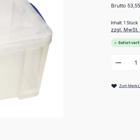
Brutto 53,5
Inhalt:
1 Stück
zzgl. MwSt.
Sofort verf
Produkt
Zum Merkze