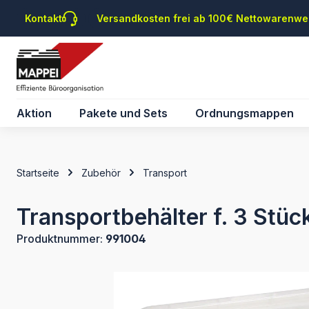
m Hauptinhalt springen
Zur Suche springen
Zur Hauptnavigation springen
Kontakt
Versandkosten frei ab 100€ Nettowarenwe
Aktion
Pakete und Sets
Ordnungsmappen
Startseite
Zubehör
Transport
Transportbehälter f. 3 Stüc
Produktnummer:
991004
Bildergalerie überspringen