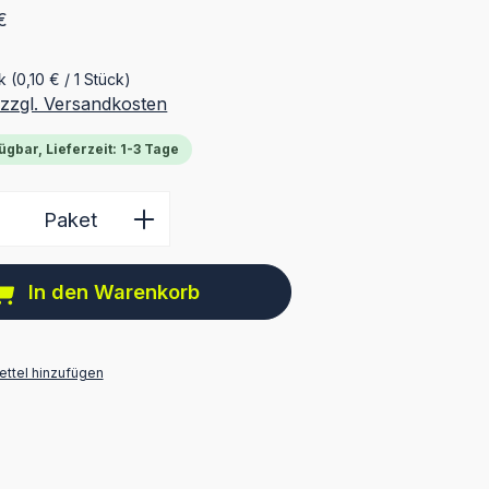
€
ck
(0,10 € / 1 Stück)
 zzgl. Versandkosten
ügbar, Lieferzeit: 1-3 Tage
 Anzahl: Gib den gewünschten Wert ein 
Paket
In den Warenkorb
ttel hinzufügen