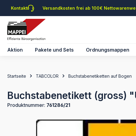
m Hauptinhalt springen
Zur Suche springen
Zur Hauptnavigation springen
Kontakt
Versandkosten frei ab 100€ Nettowarenwe
Aktion
Pakete und Sets
Ordnungsmappen
Startseite
TABCOLOR
Buchstabenetiketten auf Bogen
Buchstabenetikett (gross) "
Produktnummer:
761286/21
Bildergalerie überspringen