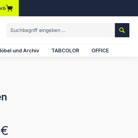
orb
em Merkzettel
öbel und Archiv
TABCOLOR
OFFICE
en
eis:
 €