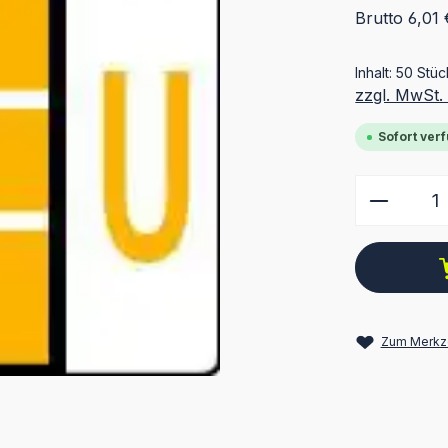
Brutto 6,01 
Inhalt:
50 Stü
zzgl. MwSt.
Sofort verf
Produkt
Zum Merkze