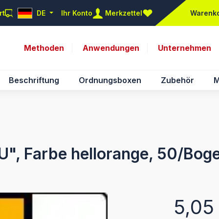
rt
DE
Ihr Konto
Merkzettel
Warenk
Du hast 0 Produkte auf d
Methoden
Anwendungen
Unternehmen
Beschriftung
Ordnungsboxen
Zubehör
M
U", Farbe hellorange, 50/Bog
Regulärer Pr
5,05