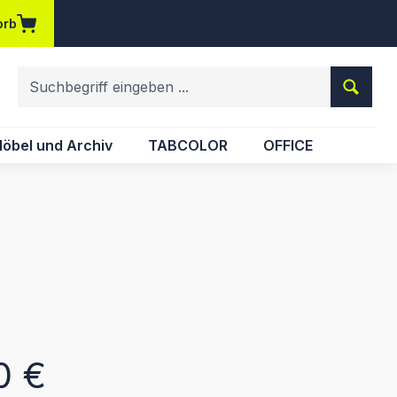
orb
em Merkzettel
öbel und Archiv
TABCOLOR
OFFICE
eis:
0 €