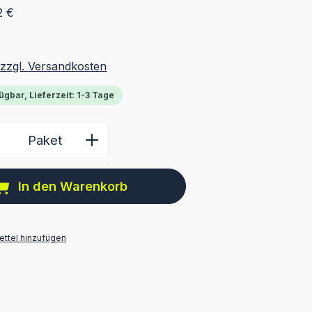
2 €
 zzgl. Versandkosten
ügbar, Lieferzeit: 1-3 Tage
 Anzahl: Gib den gewünschten Wert ein 
Paket
In den Warenkorb
ttel hinzufügen