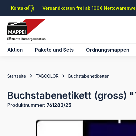
m Hauptinhalt springen
Zur Suche springen
Zur Hauptnavigation springen
Kontakt
Versandkosten frei ab 100€ Nettowarenwe
Aktion
Pakete und Sets
Ordnungsmappen
Startseite
TABCOLOR
Buchstabenetiketten
Buchstabenetikett (gross) "
Produktnummer:
761283/25
Bildergalerie überspringen