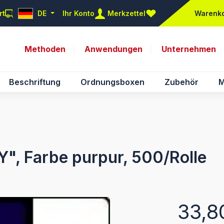
rt
DE
Ihr Konto
Merkzettel
Warenk
Du hast 0 Produkte auf d
Methoden
Anwendungen
Unternehmen
Beschriftung
Ordnungsboxen
Zubehör
M
Y", Farbe purpur, 500/Rolle
Regulärer Pr
33,8