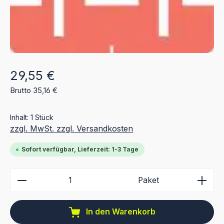
Regulärer Preis:
29,55 €
Brutto 35,16 €
Inhalt:
1 Stück
zzgl. MwSt. zzgl. Versandkosten
Sofort verfügbar, Lieferzeit: 1-3 Tage
Produkt Anzahl: Gib den gewünschten Wert ein ode
Paket
In den Warenkorb