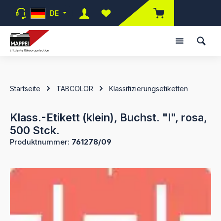
Zum Hauptinhalt springen
DE
Du hast 0 Produkte auf dem Merk
Startseite
TABCOLOR
Klassifizierungsetiketten
Klass.-Etikett (klein), Buchst. "I", rosa,
500 Stck.
Produktnummer:
761278/09
Bildergalerie überspringen