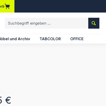
orb
em Merkzettel
öbel und Archiv
TABCOLOR
OFFICE
eis:
5 €