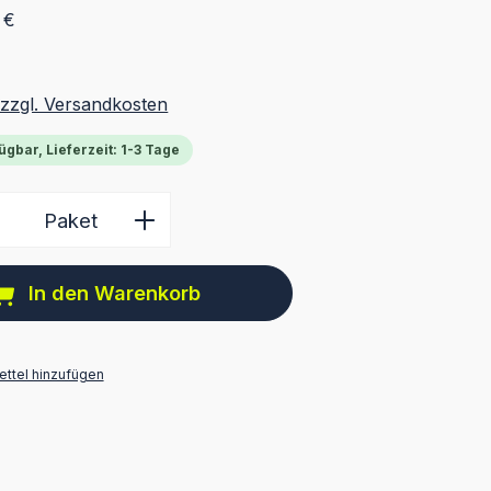
 €
 zzgl. Versandkosten
ügbar, Lieferzeit: 1-3 Tage
 Anzahl: Gib den gewünschten Wert ein 
Paket
In den Warenkorb
ttel hinzufügen