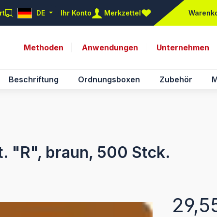
rt
DE
Ihr Konto
Merkzettel
Warenk
Du hast 0 Produkte auf d
Methoden
Anwendungen
Unternehmen
Beschriftung
Ordnungsboxen
Zubehör
M
st. "R", braun, 500 Stck.
Regulärer Pr
29,5