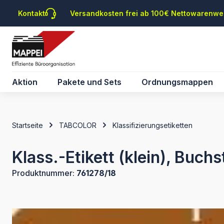
m Hauptinhalt springen
Zur Suche springen
Zur Hauptnavigation springen
Kontakt
Versandkosten frei ab 100€ Nettowarenwe
Aktion
Pakete und Sets
Ordnungsmappen
Startseite
TABCOLOR
Klassifizierungsetiketten
Klass.-Etikett (klein), Buch
Produktnummer:
761278/18
Bildergalerie überspringen