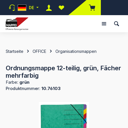
Zum Hauptinhalt springen
DE
Du hast 0 Produkte auf dem Merk
Startseite
OFFICE
Organisationsmappen
Ordnungsmappe 12-teilig, grün, Fächer
mehrfarbig
Farbe:
grün
Produktnummer:
10.76103
Bildergalerie überspringen