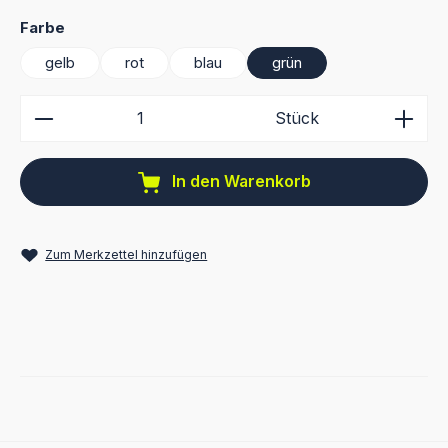
auswählen
Farbe
gelb
rot
blau
grün
Produkt Anzahl: Gib den gewünschten Wert ein ode
Stück
In den Warenkorb
Zum Merkzettel hinzufügen