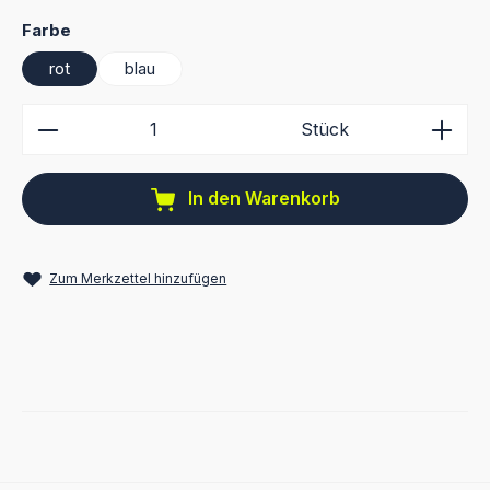
auswählen
Farbe
rot
blau
Produkt Anzahl: Gib den gewünschten Wert ein ode
Stück
In den Warenkorb
Zum Merkzettel hinzufügen