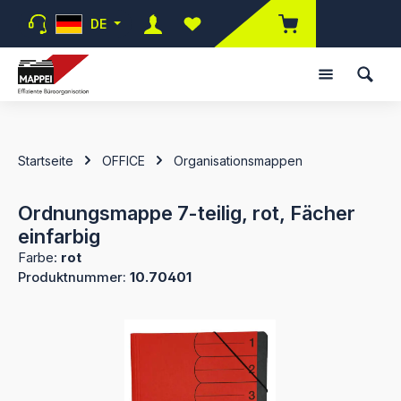
Zum Hauptinhalt springen
DE
Du hast 0 Produkte auf dem Merk
Startseite
OFFICE
Organisationsmappen
Ordnungsmappe 7-teilig, rot, Fächer
einfarbig
Farbe:
rot
Produktnummer:
10.70401
Bildergalerie überspringen