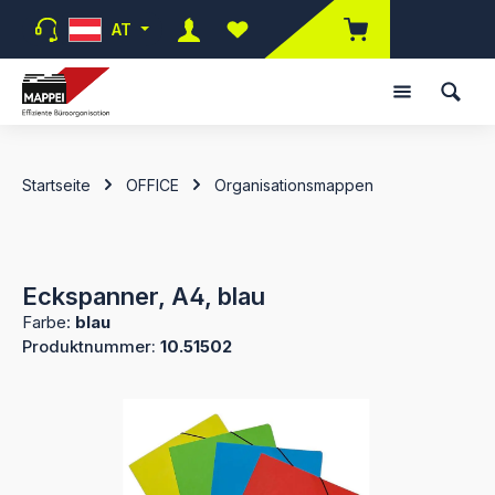
Zum Hauptinhalt springen
AT
Du hast 0 Produkte auf dem Merk
Startseite
OFFICE
Organisationsmappen
Eckspanner, A4, blau
Farbe:
blau
Produktnummer:
10.51502
Bildergalerie überspringen