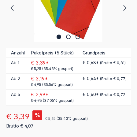
Anzahl
Paketpreis (5 Stück)
Grundpreis
€ 3,39*
Ab
1
€ 0,68*
(Brutto € 0,81)
€ 5,25
(35.43% gespart)
€ 3,19*
Ab
2
€ 0,64*
(Brutto € 0,77)
€ 4,95
(35.56% gespart)
€ 2,99*
Ab
5
€ 0,60*
(Brutto € 0,72)
€ 4,75
(37.05% gespart)
Verkaufspreis:
€ 3,39
%
€ 5,25
(35.43% gespart)
Brutto € 4,07