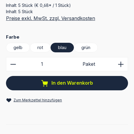
Inhalt:
5 Stück
(€ 0,68* / 1 Stück)
Inhalt:
5 Stück
Preise exkl. MwSt. zzgl. Versandkosten
auswählen
Farbe
gelb
rot
blau
grün
Produkt Anzahl: Gib den gewünschten Wert ein ode
Paket
In den Warenkorb
Zum Merkzettel hinzufügen