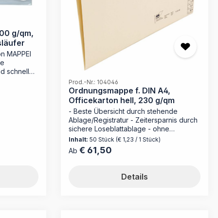
00 g/qm,
släufer
on MAPPEI
ie
d schnelle
te. Mit
Prod.-Nr.: 104046
nd
Ordnungsmappe f. DIN A4,
 sie Platz
Officekarton hell, 230 g/qm
d erleichtert
- Beste Übersicht durch stehende
Unterlagen
Ablage/Registratur - Zeitersparnis durch
 Ihre
sichere Loseblattablage - ohne
onsmappe
Mechanik wie bei hängender Registratur
Inhalt:
50 Stück
(€ 1,23 / 1 Stück)
- Made in Germany Die Ordnungsmappe
€ 61,50
mit einer
Regulärer Preis:
Ab
104046 von MAPPEI ist die ideale
eistet eine
Lösung für die effiziente Aufbewahrung
zt Ihre
von Dokumenten. Hergestellt aus
Details
hochwertigem Natronkarton mit 230 g/m²
e und der
und mit praktischen Features
ausgestattet, bietet diese stabile Mappe
chen es
eine übersichtliche Organisation für
 zu
etwas größere Papiermengen. Bringen