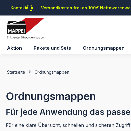
m Hauptinhalt springen
Zur Suche springen
Zur Hauptnavigation springen
Kontakt
Versandkosten frei ab 100€ Nettowarenwe
Aktion
Pakete und Sets
Ordnungsmappen
Startseite
Ordnungsmappen
Ordnungsmappen
Für jede Anwendung das passe
Für eine klare Übersicht, schnellen und sicheren Zugr