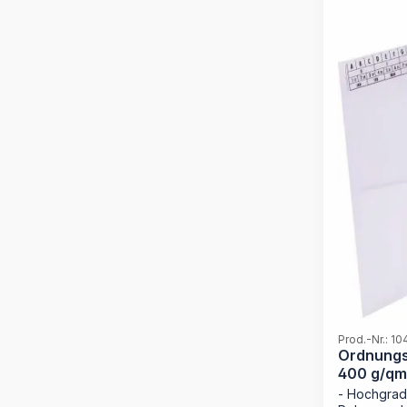
hält selbst
zu 200 Blat
integrierte
dass kein 
für kreativ
Verwaltung
langlebige 
bewährten 
Material: P
Qualität Lä
angeschwei
verschiebba
Seitenklapp
Ausgelegt fü
Alpha-nume
integriert 
Ordnungsb
Prod.-Nr.: 1
Ordnungs
400 g/qm,
- Hochgradi