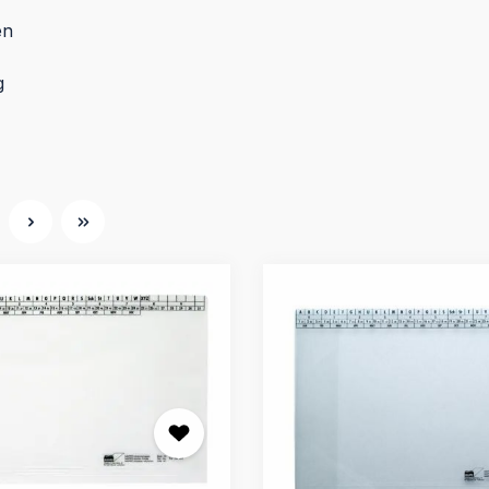
en
g
ite