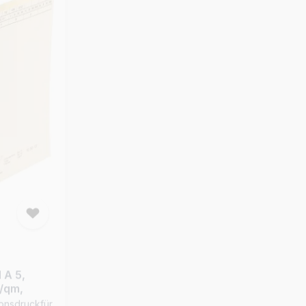
eiste
Ordnungsboxen wird die Organisation
ll und
Ihrer Papiere zum Kinderspiel. Vertrauen
Sie auf die bewährte Qualität von
 dass Ihre
MAPPEI und optimieren Sie Ihre Arbeit
atz bleiben.
mit dieser praktischen Ordnungsmappe.
e
Produktdetails: Hergestellt aus
Natronkarton (350 g/m²) Farbe: chamois
frei ablösen
Fassungsvermögen für bis zu 500 Blatt
jederzeit
Papier Ordnungsleiste für schnelles
r Kapazität
Auffinden der Mappen Seitenklappen
ie Mappe
halten die Unterlagen sicher an ihrem
chtigen
Platz Geeignet für die Verwendung in
sie mit dem
der MAPPEI-Ordnungsbox
r eine noch
rtrauen Sie
beitsabläufe
g/m²) -
Prod.-Nr.: 104023
reien
Ordnungsmappe f. DIN A4,
ern -
Officekarton hell, 170 g/qm
iste zum
 A 5,
pe -
- Beste Übersicht durch stehende
g/qm,
terlagen
Ablage/Registratur - Zeitersparnis durch
ionsdruckfür
sichere Loseblattablage - ohne
ttFormat A5