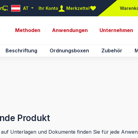
rt
AT
Ihr Konto
Merkzettel
Warenk
Du hast 0 Produkte auf d
Methoden
Anwendungen
Unternehmen
Beschriftung
Ordnungsboxen
Zubehör
M
nde Produkt
iff auf Unterlagen und Dokumente finden Sie für jede Anw