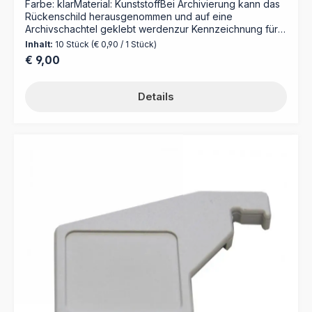
Farbe: klarMaterial: KunststoffBei Archivierung kann das
Rückenschild herausgenommen und auf eine
Archivschachtel geklebt werdenzur Kennzeichnung für 5
cm-Ordnungboxen Art.-Nr. 304900
Inhalt:
10 Stück
(€ 0,90 / 1 Stück)
Regulärer Preis:
€ 9,00
Details