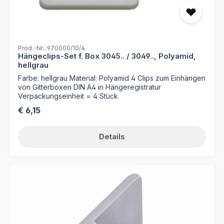
Prod.-Nr.: 970000/10/4
Hängeclips-Set f. Box 3045.. / 3049.., Polyamid,
hellgrau
Farbe: hellgrau Material: Polyamid 4 Clips zum Einhängen
von Gitterboxen DIN A4 in Hängeregistratur
Verpackungseinheit = 4 Stück
Regulärer Preis:
€ 6,15
Details