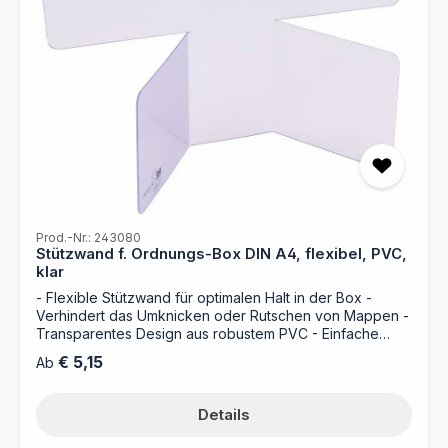
Prod.-Nr.: 243080
Stützwand f. Ordnungs-Box DIN A4, flexibel, PVC,
klar
- Flexible Stützwand für optimalen Halt in der Box -
Verhindert das Umknicken oder Rutschen von Mappen -
Transparentes Design aus robustem PVC - Einfache
Handhabung und individuelle Platzierung Die flexible
Regulärer Preis:
€ 5,15
Ab
Stützwand von MAPPEI sorgt dafür, dass Ihre Unterlagen
auch bei geringer Füllung der Box immer aufrecht und
ordentlich stehen bleiben. Das glasklare Material fügt
Details
sich dezent in Ihre Ablage ein und ermöglicht eine klare
Trennung verschiedener Bereiche. So behalten Sie stets