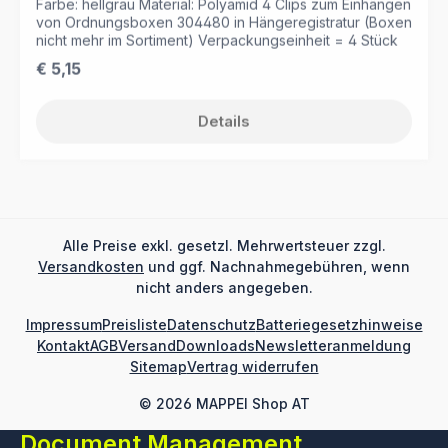
von Ordnungsboxen 304480 in Hängeregistratur (Boxen
nicht mehr im Sortiment) Verpackungseinheit = 4 Stück
Regulärer Preis:
€ 5,15
Details
Alle Preise exkl. gesetzl. Mehrwertsteuer zzgl.
Versandkosten
und ggf. Nachnahmegebühren, wenn
nicht anders angegeben.
Impressum
Preisliste
Datenschutz
Batteriegesetzhinweise
Kontakt
AGB
Versand
Downloads
Newsletteranmeldung
Sitemap
Vertrag widerrufen
© 2026 MAPPEI Shop AT
Document Management