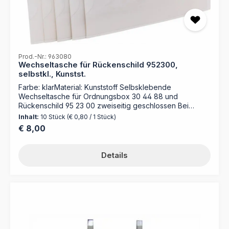
Prod.-Nr.: 963080
Wechseltasche für Rückenschild 952300,
selbstkl., Kunstst.
Farbe: klarMaterial: Kunststoff Selbsklebende
Wechseltasche für Ordnungsbox 30 44 88 und
Rückenschild 95 23 00 zweiseitig geschlossen Bei
Archivierung kann das Rückenschild herausgenommen
Inhalt:
10 Stück
(€ 0,80 / 1 Stück)
und auf eine Archivschachtel geklebt werden
Regulärer Preis:
€ 8,00
Details