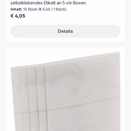
selbstklebendes Etikett an 5 cm-Boxen
Inhalt:
10 Stück
(€ 0,40 / 1 Stück)
Regulärer Preis:
€ 4,05
Details