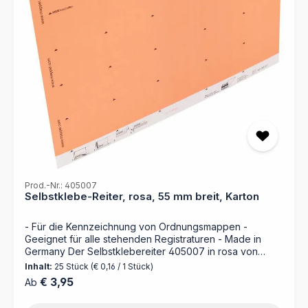
Prod.-Nr.: 405007
Selbstklebe-Reiter, rosa, 55 mm breit, Karton
- Für die Kennzeichnung von Ordnungsmappen -
Geeignet für alle stehenden Registraturen - Made in
Germany Der Selbstklebereiter 405007 in rosa von
MAPPEI ist die perfekte Ergänzung für Ihre
Inhalt:
25 Stück
(€ 0,16 / 1 Stück)
Ordnungsmappen. Mit selbstklebenden Kartonreitern,
Regulärer Preis:
€ 3,95
Ab
die einfach anzubringen und individuell beschriftbar
sind, sichert dieser Selbstklebereiter eine übersichtliche