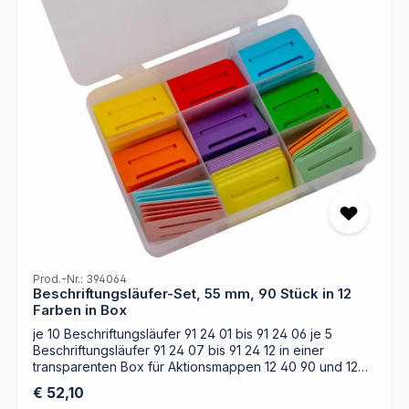
Prod.-Nr.: 394064
Beschriftungsläufer-Set, 55 mm, 90 Stück in 12
Farben in Box
je 10 Beschriftungsläufer 91 24 01 bis 91 24 06 je 5
Beschriftungsläufer 91 24 07 bis 91 24 12 in einer
transparenten Box für Aktionsmappen 12 40 90 und 12
40 86und Mappen mit Läuferschiene
Regulärer Preis:
€ 52,10