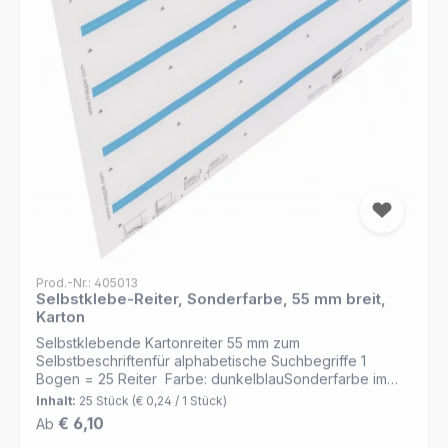
Prod.-Nr.: 405013
Selbstklebe-Reiter, Sonderfarbe, 55 mm breit,
Karton
Selbstklebende Kartonreiter 55 mm zum
Selbstbeschriftenfür alphabetische Suchbegriffe 1
Bogen = 25 Reiter Farbe: dunkelblauSonderfarbe im
Balkendruck Für umfangreiche Organisationen bieten wir
Inhalt:
25 Stück
(€ 0,24 / 1 Stück)
einen Druckservice nach Ihren Vorgaben (Dateien) an!
Regulärer Preis:
€ 6,10
Ab