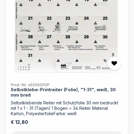
anzubringen - Verschiedene Farben für einfaches
Auffinden der Dokumente - Unterstützt eine
übersichtliche Organisation Ihrer Unterlagen durch
Bildung von Reiter Akten - Für umfangreiche
Organisationen bieten wir einen Druckservice nach Ihren
Vorgaben (Dateien) an!
Prod.-Nr.: 452000/92P
Selbstklebe-Printreiter (Folie), "1-31", weiß, 30
mm breit
Selbstklebende Reiter mit Schutzfolie 30 mm bedruckt
mit 1 x 1 - 31 (Tagen) 1 Bogen = 34 Reiter Material:
Karton, PolyesterfolieFarbe: weiß
Regulärer Preis:
€ 12,80