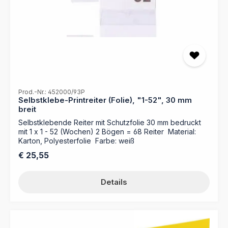
Selbstklebender Schreibkarton - Maße: 10 mm x 30 mm -
50 Stück je Bogen - Selbstklebende Kartonreiter zum
Selbstbeschriften - Einfach an verschiedenste
Ordnungsmappen anzubringen - Verschiedene Farben
für einfaches Auffinden der Dokumente - Unterstützt
eine übersichtliche Organisation Ihrer Unterlagen durch
Bildung von Reiter Akten - Für umfangreiche
Organisationen bieten wir einen Druckservice nach Ihren
Vorgaben (Dateien) an!
Prod.-Nr.: 452000/93P
Selbstklebe-Printreiter (Folie), "1-52", 30 mm
breit
Selbstklebende Reiter mit Schutzfolie 30 mm bedruckt
mit 1 x 1 - 52 (Wochen) 2 Bögen = 68 Reiter Material:
Karton, Polyesterfolie Farbe: weiß
Regulärer Preis:
€ 25,55
Details