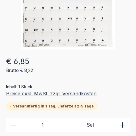
Regulärer Preis:
€ 6,85
Brutto € 8,22
Inhalt:
1 Stück
Preise exkl. MwSt. zzgl. Versandkosten
Versandfertig in 1 Tag, Lieferzeit 2-5 Tage
Produkt Anzahl: Gib den gewünschten Wert ein ode
Set