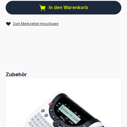
In den Warenkorb
Zum Merkzettel hinzufügen
Produktgalerie überspringen
Zubehör