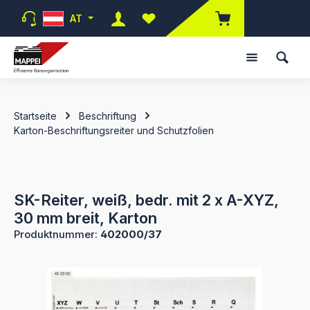
Zum Hauptinhalt springen
AT
Du hast 0 Produkte auf dem Merk
Startseite
Beschriftung
Karton-Beschriftungsreiter und Schutzfolien
SK-Reiter, weiß, bedr. mit 2 x A-XYZ,
30 mm breit, Karton
Produktnummer:
402000/37
Bildergalerie überspringen