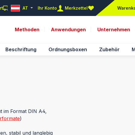
rt
AT
Ihr Konto
Merkzettel
Warenk
Du hast 0 Produkte auf d
Methoden
Anwendungen
Unternehmen
Beschriftung
Ordnungsboxen
Zubehör
M
ut im Format DIN A4,
rformate
)
n, stabil und langlebig