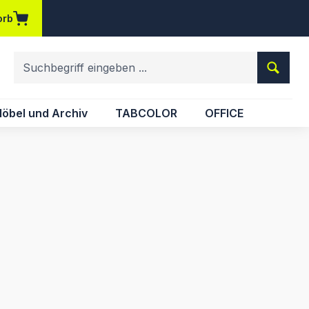
orb
em Merkzettel
öbel und Archiv
TABCOLOR
OFFICE