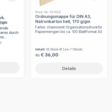
dern
sionelle
 oder Ihres
Prod.-Nr.: 107023
 für
Ordnungsmappe für DIN A3,
A4,
lität in
Natronkarton hell, 170 g/gm
g/qm
n.
Farbe: chamoismit Organisationsdruckfür
hende
Papiermengen bis ca. 100 BlattFormat A3
„Ärzte“
parnis durch
eite Farbe:
hne
ür bis zu
Registratur
k)
te für
Inhalt:
25 Stück
(€ 1,44 / 1 Stück)
ppen
 MAPPEI –
€ 36,00
Regulärer Preis:
Ab
terlagen
Dokumente
t für die
gestellt aus
onkarton mit
Details
pe nicht nur
taltung der
ern auch
igen wir
abei sorgen
 Vorgaben,
ichere
 Struktur in
 MAPPEI!
erials und
 sind Ihre
ewahrt. Die