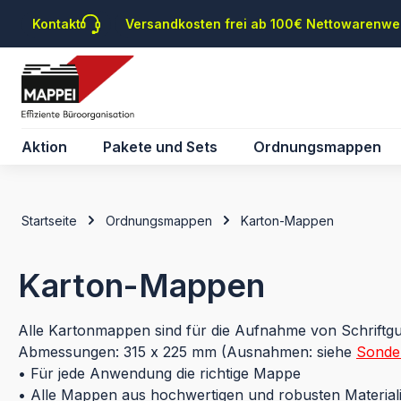
m Hauptinhalt springen
Zur Suche springen
Zur Hauptnavigation springen
Kontakt
Versandkosten frei ab 100€ Nettowarenwe
Aktion
Pakete und Sets
Ordnungsmappen
Startseite
Ordnungsmappen
Karton-Mappen
Karton-Mappen
Alle Kartonmappen sind für die Aufnahme von Schriftg
Abmessungen: 315 x 225 mm (Ausnahmen: siehe
Sonde
• Für jede Anwendung die richtige Mappe
• Alle Mappen aus hochwertigen und robusten Materialie