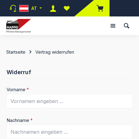
Zum Hauptinhalt springen
AT
Du hast 0 Produkte auf dem Merk
Startseite
Vertrag widerrufen
Widerruf
Vorname
*
Nachname
*