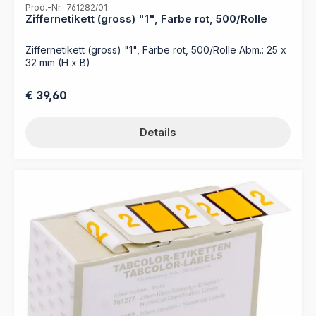
Prod.-Nr.: 761282/01
Ziffernetikett (gross) "1", Farbe rot, 500/Rolle
Ziffernetikett (gross) "1", Farbe rot, 500/Rolle Abm.: 25 x
32 mm (H x B)
Regulärer Preis:
€ 39,60
Details