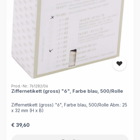
Prod.-Nr.: 761282/06
Ziffernetikett (gross) "6", Farbe blau, 500/Rolle
Ziffernetikett (gross) "6", Farbe blau, 500/Rolle Abm.: 25
x 32 mm (H x B)
Regulärer Preis:
€ 39,60