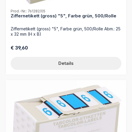
Prod.-Nr.: 761282/05
Ziffernetikett (gross) "5", Farbe grün, 500/Rolle
Ziffernetikett (gross) "5", Farbe grün, 500/Rolle Abm.: 25
x 32 mm (H x B)
Regulärer Preis:
€ 39,60
Details