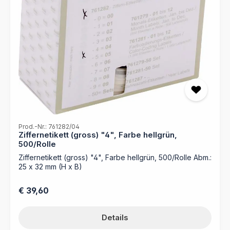
Prod.-Nr.: 761282/04
Ziffernetikett (gross) "4", Farbe hellgrün,
500/Rolle
Ziffernetikett (gross) "4", Farbe hellgrün, 500/Rolle Abm.:
25 x 32 mm (H x B)
Regulärer Preis:
€ 39,60
Details