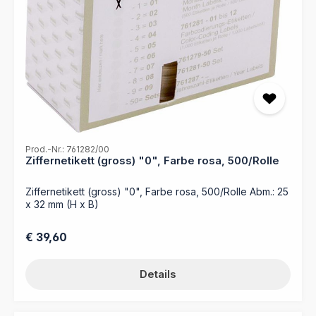
Prod.-Nr.: 761282/00
Ziffernetikett (gross) "0", Farbe rosa, 500/Rolle
Ziffernetikett (gross) "0", Farbe rosa, 500/Rolle Abm.: 25
x 32 mm (H x B)
Regulärer Preis:
€ 39,60
Details