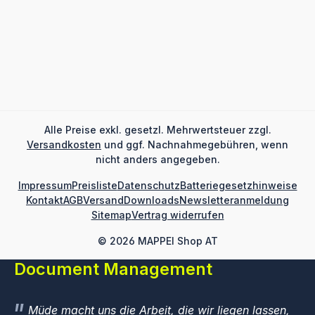
Regulärer Preis:
€ 340,00
Details
Alle Preise exkl. gesetzl. Mehrwertsteuer zzgl.
Versandkosten
und ggf. Nachnahmegebühren, wenn
nicht anders angegeben.
Impressum
Preisliste
Datenschutz
Batteriegesetzhinweise
Kontakt
AGB
Versand
Downloads
Newsletteranmeldung
Sitemap
Vertrag widerrufen
© 2026 MAPPEI Shop AT
Document Management
Müde macht uns die Arbeit, die wir liegen lassen,