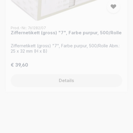
Prod.-Nr.: 761282/07
Ziffernetikett (gross) "7", Farbe purpur, 500/Rolle
Ziffernetikett (gross) "7", Farbe purpur, 500/Rolle Abm.:
25 x 32 mm (H x B)
Regulärer Preis:
€ 39,60
Details