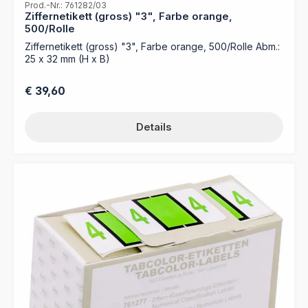
Prod.-Nr.: 761282/03
Ziffernetikett (gross) "3", Farbe orange,
500/Rolle
Ziffernetikett (gross) "3", Farbe orange, 500/Rolle Abm.:
25 x 32 mm (H x B)
Regulärer Preis:
€ 39,60
Details