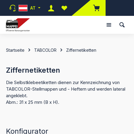
Zum Hauptinhalt springen
AT
Du hast 0 Produkte auf dem Merk
Startseite
TABCOLOR
Ziffernetiketten
Ziffernetiketten
Die Selbstklebeetiketten dienen zur Kennzeichnung von
TABCOLOR-Stellmappen und - Heftern und werden lateral
angeklebt.
Abm.: 31 x 25 mm (B x H).
Konfigurator