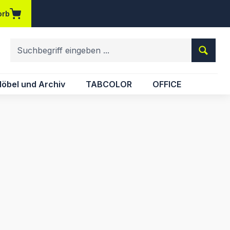
orb
em Merkzettel
öbel und Archiv
TABCOLOR
OFFICE