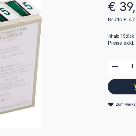
Regulärer Pr
€ 39
Brutto € 47
Inhalt:
1 Stück
Preise exkl
Produkt
Zum Merkze