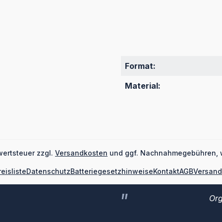
Format:
Material:
wertsteuer zzgl.
Versandkosten
und ggf. Nachnahmegebühren, 
reisliste
Datenschutz
Batteriegesetzhinweise
Kontakt
AGB
Versand
Org