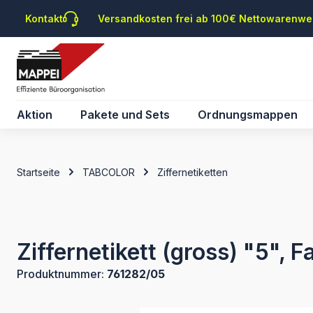
m Hauptinhalt springen
Zur Suche springen
Zur Hauptnavigation springen
Kontakt
Versandkosten frei ab 100€ Nettowarenwe
Aktion
Pakete und Sets
Ordnungsmappen
Startseite
TABCOLOR
Ziffernetiketten
Ziffernetikett (gross) "5", 
Produktnummer:
761282/05