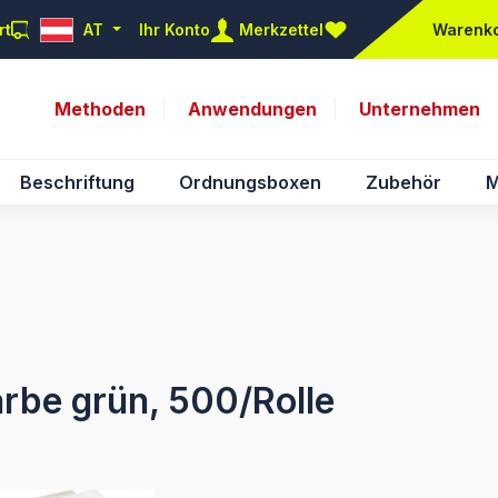
rt
AT
Ihr Konto
Merkzettel
Warenk
Du hast 0 Produkte auf d
Methoden
Anwendungen
Unternehmen
Beschriftung
Ordnungsboxen
Zubehör
M
Farbe grün, 500/Rolle