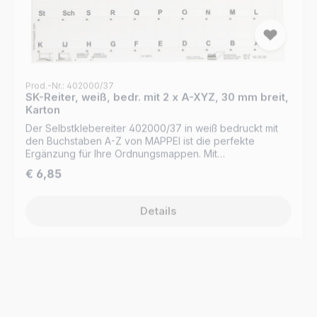
Prod.-Nr.: 402000/37
SK-Reiter, weiß, bedr. mit 2 x A-XYZ, 30 mm breit,
Karton
Der Selbstklebereiter 402000/37 in weiß bedruckt mit
den Buchstaben A-Z von MAPPEI ist die perfekte
Ergänzung für Ihre Ordnungsmappen. Mit
selbstklebenden Kartonreitern, die einfach anzubringen
Regulärer Preis:
€ 6,85
sind, wird die Organisation Ihrer Dokumente
übersichtlich. Optimieren Sie Ihre Büroorganisation mit
dem Selbstklebereiter 402000/37 von MAPPEI! Dieser
Details
praktische Helfer erleichtert Ihnen das schnelle
Auffinden Ihrer Dokumente in Ihren Ordnungsmappen.
Die selbstklebenden Kartonreiter sind einfach
anzubringen und ermöglichen es Ihnen, Ihre Mappen
alphabetisch zu ordnen. Nie wieder mühsames
Durchsuchen Ihrer Mappen – mit dem Selbstklebereiter
behalten Sie stets den Überblick und sparen wertvolle
Zeit bei Ihrer Arbeit. Verlassen Sie sich auf die bewährte
Qualität von MAPPEI und optimieren Sie Ihre