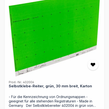
Bedürfnissen zu beschriften. Durch die verschiedenen
Farben und Suchbegriffe auf den Kartonreitern finden
Sie jedes Dokument auf einen Blick. Nie wieder
mühsames Durchsuchen Ihrer Mappen – mit dem
Selbstklebereiter behalten Sie stets den Überblick und
sparen wertvolle Zeit bei Ihrer Arbeit. Verlassen Sie sich
auf die bewährte Qualität von MAPPEI und optimieren
Sie Ihre Büroorganisation mit diesem praktischen
Produkt. - Selbstklebender Schreibkarton - Maße: 10
mm x 55 mm - 15 Stück hellblau und 10 Stück rosa -
Selbstklebende Kartonreiter zum Selbstbeschriften -
Einfach an verschiedenste Ordnungsmappen
anzubringen - Verschiedene Farben für einfaches
Auffinden der Dokumente - Unterstützt eine
übersichtliche Organisation Ihrer Unterlagen durch
Bildung von Reiter Akten - Für umfangreiche
Organisationen bieten wir einen Druckservice nach Ihren
Vorgaben (Dateien) an!
Prod.-Nr.: 402006
Selbstklebe-Reiter, grün, 30 mm breit, Karton
- Für die Kennzeichnung von Ordnungsmappen -
geeignet für alle stehenden Registraturen - Made in
Germany Der Selbstklebereiter 402006 in grün von