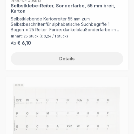
Selbstklebe-Reiter, Sonderfarbe, 55 mm breit,
Karton
Selbstklebende Kartonreiter 55 mm zum
Selbstbeschriftenfür alphabetische Suchbegriffe 1
Bogen = 25 Reiter Farbe: dunkelblauSonderfarbe im
Balkendruck Für umfangreiche Organisationen bieten wir
Inhalt:
25 Stück
(€ 0,24 / 1 Stück)
einen Druckservice nach Ihren Vorgaben (Dateien) an!
Regulärer Preis:
€ 6,10
Ab
Details