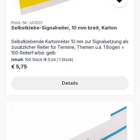
Bildung von Reiter Akten - Für umfangreiche
Organisationen bieten wir einen Druckservice nach Ihren
Vorgaben (Dateien) an!
Prod.-Nr.: 401001
Selbstklebe-Signalreiter, 10 mm breit, Karton
Selbstklebende Kartonreiter 10 mm zur Signalsetzung als
zusätzlicher Reiter für Termine, Themen u.ä. 1 Bogen =
100 ReiterFarbe: gelb
Inhalt:
100 Stück
(€ 0,06 / 1 Stück)
Regulärer Preis:
€ 5,75
Details