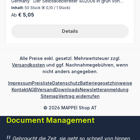
Germany Der Selbstklebereiter 402006 in grün von
MAPPEI ist die perfekte Ergänzung für Ihre
Inhalt:
50 Stück
(€ 0,10 / 1 Stück)
Ordnungsmappen. Mit selbstklebenden Kartonreitern,
Regulärer Preis:
€ 5,05
Ab
die einfach anzubringen und individuell beschriftbar
sind, sichert dieser Selbstklebereiter eine übersichtliche
Organisation Ihrer Dokumente. Optimieren Sie Ihre
Details
Büroorganisation mit dem Selbstklebereiter 402006 von
MAPPEI! Dieser praktische Helfer erleichtert Ihnen das
schnelle Auffinden Ihrer Dokumente in Ihren
Ordnungsmappen. Die selbstklebenden Kartonreiter sind
einfach anzubringen und ermöglichen es Ihnen, Ihre
Alle Preise exkl. gesetzl. Mehrwertsteuer zzgl.
Mappen nach Ihren individuellen Bedürfnissen zu
Versandkosten
und ggf. Nachnahmegebühren, wenn
beschriften. Durch die verschiedenen Farben und
nicht anders angegeben.
Suchbegriffe auf den Kartonreitern finden Sie jedes
Dokument auf einen Blick. Nie wieder mühsames
Impressum
Preisliste
Datenschutz
Batteriegesetzhinweise
Durchsuchen Ihrer Mappen – mit dem Selbstklebereiter
Kontakt
AGB
Versand
Downloads
Newsletteranmeldung
behalten Sie stets den Überblick und sparen wertvolle
Sitemap
Vertrag widerrufen
Zeit bei Ihrer Arbeit. Verlassen Sie sich auf die bewährte
Qualität von MAPPEI und optimieren Sie Ihre
Büroorganisation mit diesem praktischen Produkt. -
© 2026 MAPPEI Shop AT
Selbstklebender Schreibkarton - Maße: 10 mm x 30 mm -
Document Management
50 Stück je Bogen - Selbstklebende Kartonreiter zum
Selbstbeschriften - Einfach an verschiedenste
Ordnungsmappen anzubringen - Verschiedene Farben
für einfaches Auffinden der Dokumente - Unterstützt
Gebraucht die Zeit, sie geht so schnell von hinnen,