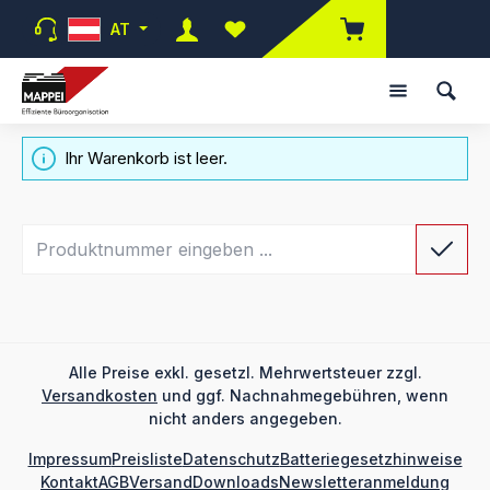
Zum Hauptinhalt springen
AT
Du hast 0 Produkte auf dem Merk
Ihr Warenkorb ist leer.
Produktnummer
Alle Preise exkl. gesetzl. Mehrwertsteuer zzgl.
Versandkosten
und ggf. Nachnahmegebühren, wenn
nicht anders angegeben.
Impressum
Preisliste
Datenschutz
Batteriegesetzhinweise
Kontakt
AGB
Versand
Downloads
Newsletteranmeldung