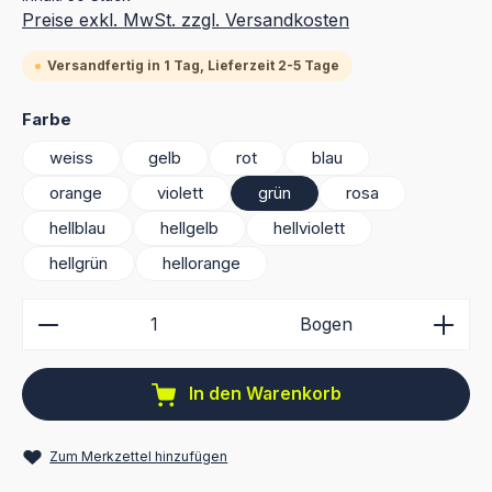
Preise exkl. MwSt. zzgl. Versandkosten
Versandfertig in 1 Tag, Lieferzeit 2-5 Tage
auswählen
Farbe
weiss
gelb
rot
blau
orange
violett
grün
rosa
hellblau
hellgelb
hellviolett
hellgrün
hellorange
Produkt Anzahl: Gib den gewünschten Wert ein ode
Bogen
In den Warenkorb
Zum Merkzettel hinzufügen