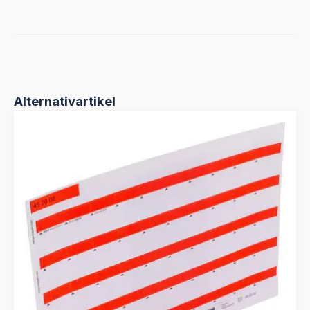
Produktgalerie überspringen
Alternativartikel