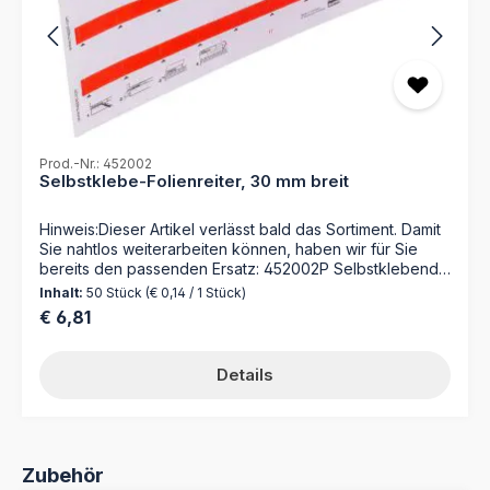
Prod.-Nr.: 452002
Selbstklebe-Folienreiter, 30 mm breit
Hinweis:Dieser Artikel verlässt bald das Sortiment. Damit
Sie nahtlos weiterarbeiten können, haben wir für Sie
bereits den passenden Ersatz: 452002P Selbstklebende
Folienreiter mit Schutzfolie 30 mm zum
Inhalt:
50 Stück
(€ 0,14 / 1 Stück)
Selbstbeschriftenfür numerische Suchbegriffe (Ablage
Regulärer Preis:
€ 6,81
nach Ziffern) 1 Bogen = 50 Reiter Farbe: rot Material:
Karton, Folie Für umfangreiche Organisationen bieten
wir einen Druckservice nach Ihre Vorgaben (Dateien) an.
Details
Produktgalerie überspringen
Zubehör