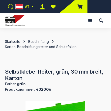
Zum Hauptinhalt springen
AT
Du hast 0 Produkte auf dem Merk
Startseite
Beschriftung
Karton-Beschriftungsreiter und Schutzfolien
Selbstklebe-Reiter, grün, 30 mm breit,
Karton
Farbe:
grün
Produktnummer:
402006
Bildergalerie überspringen