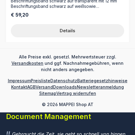
Beschriftungsband schwarz auf transparent mit 12 mm
Beschriftungsband schwarz auf weißsowie
Benutzerhandbuch
Regulärer Preis:
€ 59,20
Details
Alle Preise exkl. gesetzl. Mehrwertsteuer zzgl.
Versandkosten
und ggf. Nachnahmegebühren, wenn
nicht anders angegeben.
Impressum
Preisliste
Datenschutz
Batteriegesetzhinweise
Kontakt
AGB
Versand
Downloads
Newsletteranmeldung
Sitemap
Vertrag widerrufen
© 2026 MAPPEI Shop AT
Document Management
Gebraucht die Zeit, sie geht so schnell von hinnen,