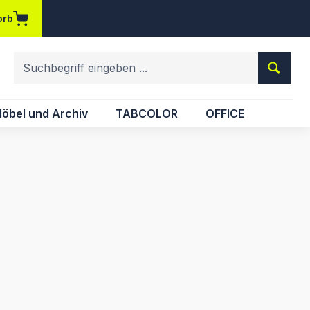
orb
em Merkzettel
öbel und Archiv
TABCOLOR
OFFICE