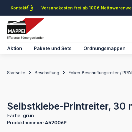
m Hauptinhalt springen
Zur Suche springen
Zur Hauptnavigation springen
Kontakt
Versandkosten frei ab 100€ Nettowarenwe
Aktion
Pakete und Sets
Ordnungsmappen
Startseite
Beschriftung
Folien-Beschriftungsreiter / PRI
Selbstklebe-Printreiter, 30 
Farbe:
grün
Produktnummer:
452006P