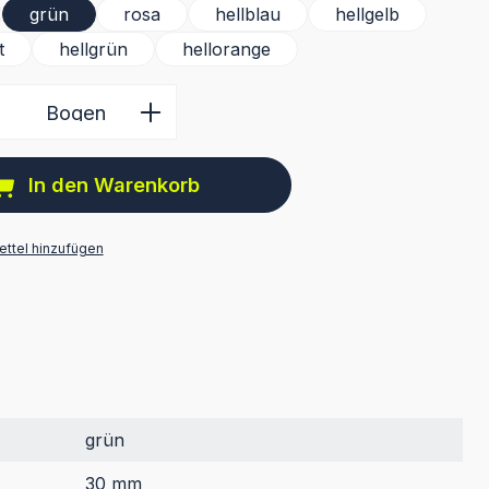
grün
rosa
hellblau
hellgelb
t
hellgrün
hellorange
 Anzahl: Gib den gewünschten Wert ein 
Bogen
In den Warenkorb
ttel hinzufügen
grün
30 mm