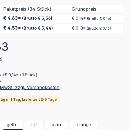
Paketpreis (34 Stück)
Grundpreis
€ 4,63*
(Brutto € 5,56)
€ 0,14*
(Brutto € 0,16)
€ 4,53*
(Brutto € 5,44)
€ 0,13*
(Brutto € 0,16)
eis:
63
56
ck
(€ 0,14* / 1 Stück)
k
. MwSt. zzgl. Versandkosten
ig in 1 Tag, Lieferzeit 2-5 Tage
ählen
gelb
rot
blau
orange