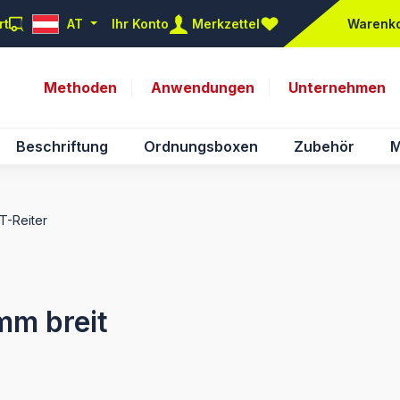
rt
AT
Ihr Konto
Merkzettel
Warenk
Du hast 0 Produkte auf d
Methoden
Anwendungen
Unternehmen
Beschriftung
Ordnungsboxen
Zubehör
M
NT-Reiter
mm breit