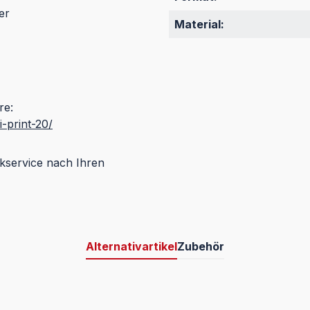
er
Material:
re:
-print-20/
kservice nach Ihren
Alternativartikel
Zubehör