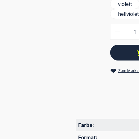
violett
hellviolet
Produkt
Zum Merkze
Farbe:
Format: