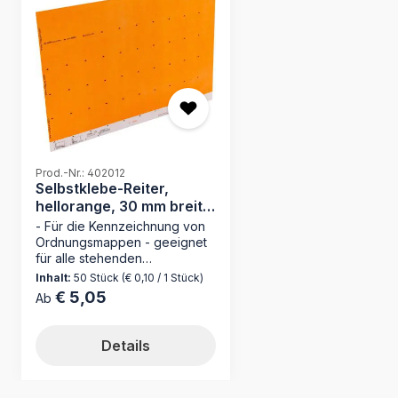
Prod.-Nr.: 402012
Selbstklebe-Reiter,
hellorange, 30 mm breit,
Karton
- Für die Kennzeichnung von
Ordnungsmappen - geeignet
für alle stehenden
Registraturen - Made in
Inhalt:
50 Stück
(€ 0,10 / 1 Stück)
Germany Der
€ 5,05
Regulärer Preis:
Ab
Selbstklebereiter 402012
in hellorange von MAPPEI ist
die perfekte Ergänzung für
Details
Ihre Ordnungsmappen. Mit
selbstklebenden
Kartonreitern, die einfach