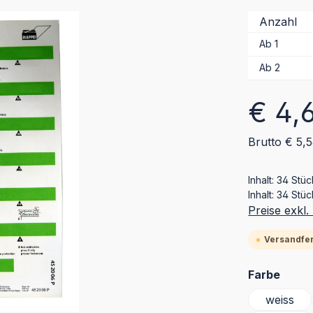
Anzahl
Ab
1
Ab
2
Regulärer Pr
€ 4,
Brutto € 5,
Inhalt:
34 Stü
Inhalt:
34 Stüc
Preise exkl
Versandfert
ausw
Farbe
weiss