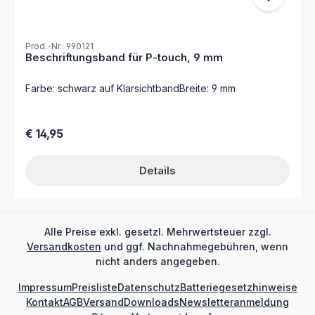
Prod.-Nr.: 990121
Beschriftungsband für P-touch, 9 mm
Farbe: schwarz auf KlarsichtbandBreite: 9 mm
Regulärer Preis:
€ 14,95
Details
Alle Preise exkl. gesetzl. Mehrwertsteuer zzgl.
Versandkosten
und ggf. Nachnahmegebühren, wenn
nicht anders angegeben.
Impressum
Preisliste
Datenschutz
Batteriegesetzhinweise
Kontakt
AGB
Versand
Downloads
Newsletteranmeldung