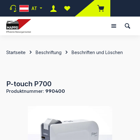
Zum Hauptinhalt springen
AT
Du hast 0 Produkte auf dem Merk
Startseite
Beschriftung
Beschriften und Löschen
P-touch P700
Produktnummer:
990400
Bildergalerie überspringen