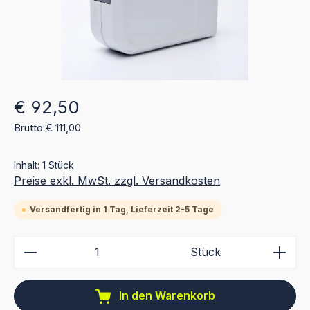
Regulärer Preis:
€ 92,50
Brutto € 111,00
Inhalt:
1 Stück
Preise exkl. MwSt. zzgl. Versandkosten
Versandfertig in 1 Tag, Lieferzeit 2-5 Tage
Produkt Anzahl: Gib den gewünschten Wert ein ode
Stück
In den Warenkorb