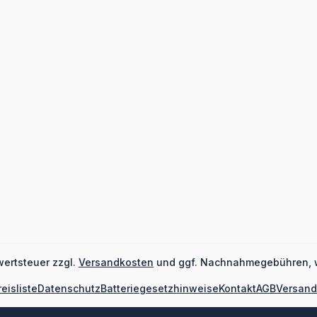
wertsteuer zzgl.
Versandkosten
und ggf. Nachnahmegebühren, 
reisliste
Datenschutz
Batteriegesetzhinweise
Kontakt
AGB
Versand