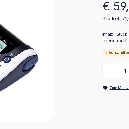
Regulärer Pr
€ 59
Brutto € 71
Inhalt:
1 Stück
Preise exkl
Versandfert
Produkt
Zum Merkze