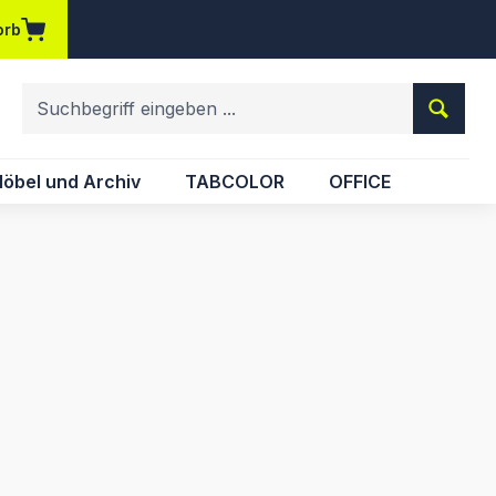
orb
em Merkzettel
öbel und Archiv
TABCOLOR
OFFICE