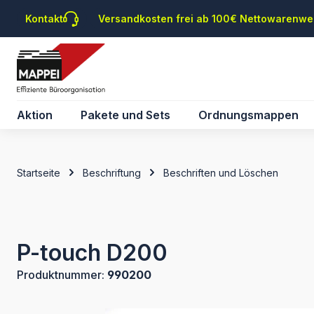
m Hauptinhalt springen
Zur Suche springen
Zur Hauptnavigation springen
Kontakt
Versandkosten frei ab 100€ Nettowarenwe
Aktion
Pakete und Sets
Ordnungsmappen
Startseite
Beschriftung
Beschriften und Löschen
P-touch D200
Produktnummer:
990200