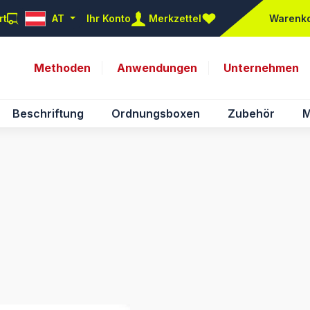
rt
AT
Ihr Konto
Merkzettel
Warenk
Du hast 0 Produkte auf d
Methoden
Anwendungen
Unternehmen
Beschriftung
Ordnungsboxen
Zubehör
M