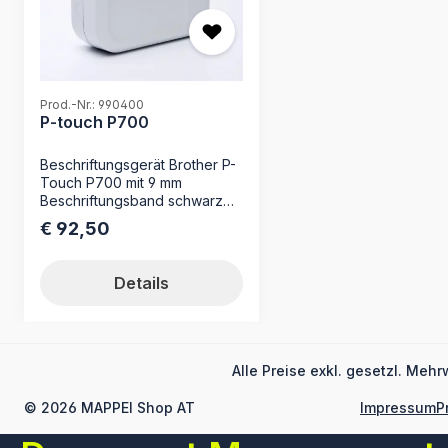
Prod.-Nr.: 990400
P-touch P700
Beschriftungsgerät Brother P-
Touch P700 mit 9 mm
Beschriftungsband schwarz
auf transparent mit 24 mm
€ 92,50
Regulärer Preis:
Beschriftungsband schwarz
auf weiß, USB-Kabel,
Netzadapter, CD-ROM
Details
(Etikettendesign-Software,
Druckertreiber) sowie
Schnellstart-Anleitung
Alle Preise exkl. gesetzl. Mehr
© 2026 MAPPEI Shop AT
Impressum
P