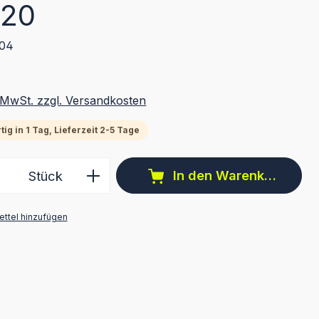
eis:
,20
,04
. MwSt. zzgl. Versandkosten
ig in 1 Tag, Lieferzeit 2-5 Tage
 Anzahl: Gib den gewünschten Wert ein 
In den Warenkorb
Stück
ttel hinzufügen