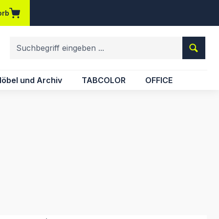
orb
em Merkzettel
öbel und Archiv
TABCOLOR
OFFICE