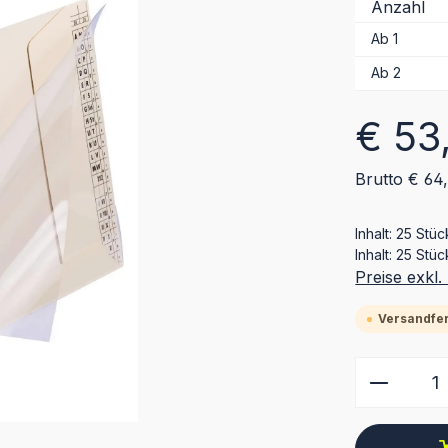
Anzahl
Ab
1
Ab
2
Regulärer Pr
€ 53
Brutto € 64
Inhalt:
25 Stü
Inhalt:
25 Stüc
Preise exkl
Versandfert
Produkt