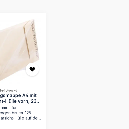
 144046/76
gsmappe A4 mit
ht-Hülle vorn, 230
hamoisfür
ngen bis ca. 125
Klarsicht-Hülle auf der
ite