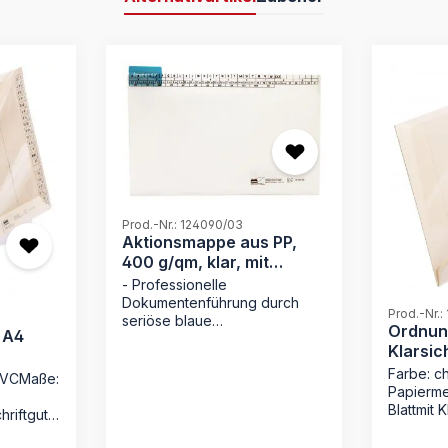
Prod.-Nr.: 124090/03
Aktionsmappe aus PP,
400 g/qm, klar, mit
Läufer
- Professionelle
Dokumentenführung durch
Prod.-Nr.:
seriöse blaue
Ordnun
N A4
Farbkennzeichnung -
Klarsic
Unverwüstliches Polypropylen
g/qm
Farbe: c
(400 g/m²) schützt vor
 PVCMaße:
Papierme
Schmutz und Nässe - Inklusive
Blattmit 
stufenlos verschiebbarem
hriftgut
Vorderse
Läufer-System auf fester
Schiene - Enorme Kapazität