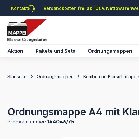
m Hauptinhalt springen
Zur Suche springen
Zur Hauptnavigation springen
Kontakt
Versandkosten frei ab 100€ Nettowarenwe
Aktion
Pakete und Sets
Ordnungsmappen
Startseite
Ordnungsmappen
Kombi- und Klarsichtmapp
Ordnungsmappe A4 mit Klar
Produktnummer:
144046/75