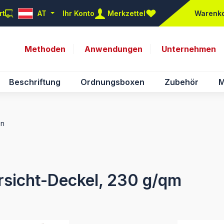
rt
AT
Ihr Konto
Merkzettel
Warenk
Du hast 0 Produkte auf d
Methoden
Anwendungen
Unternehmen
Beschriftung
Ordnungsboxen
Zubehör
M
en
sicht-Deckel, 230 g/qm