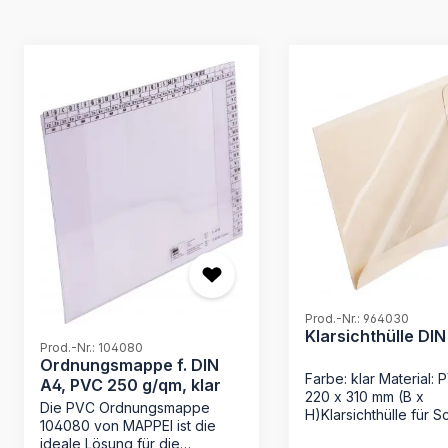
Produktgalerie überspringen
Prod.-Nr.: 964030
Klarsichthülle DI
Prod.-Nr.: 104080
Ordnungsmappe f. DIN
Farbe: klar Material:
A4, PVC 250 g/qm, klar
220 x 310 mm (B x
Die PVC Ordnungsmappe
H)Klarsichthülle für Sc
104080 von MAPPEI ist die
DIN A4- auch für
ideale Lösung für die