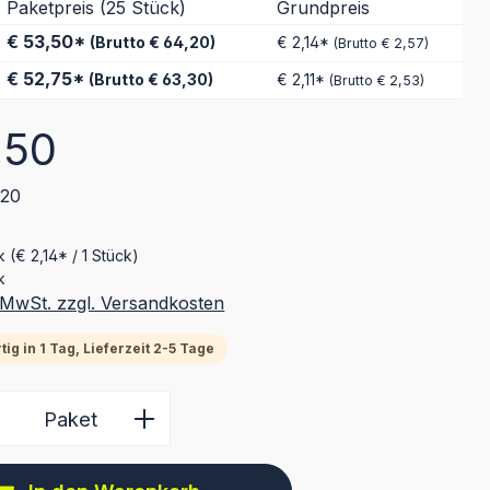
Paketpreis (25 Stück)
Grundpreis
€ 53,50*
(Brutto € 64,20)
€ 2,14*
(Brutto € 2,57)
€ 52,75*
(Brutto € 63,30)
€ 2,11*
(Brutto € 2,53)
eis:
,50
,20
ck
(€ 2,14* / 1 Stück)
k
. MwSt. zzgl. Versandkosten
ig in 1 Tag, Lieferzeit 2-5 Tage
 Anzahl: Gib den gewünschten Wert ein 
Paket