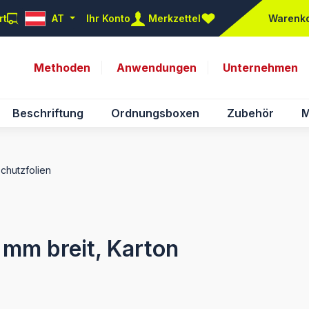
rt
AT
Ihr Konto
Merkzettel
Warenk
Du hast 0 Produkte auf d
Methoden
Anwendungen
Unternehmen
Beschriftung
Ordnungsboxen
Zubehör
M
Schutzfolien
5 mm breit, Karton