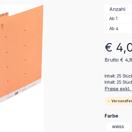
Anzahl
Ab
1
Ab
4
Regulärer Pr
€ 4,
Brutto € 4,
Inhalt:
25 Stü
Inhalt:
25 Stüc
Preise exkl
Versandfert
ausw
Farbe
weiss