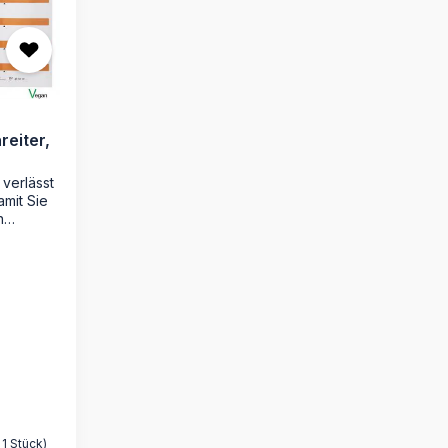
reiter,
 verlässt
amit Sie
n
 Sie
en
 mit
um
egriffe 1
rbe:
arton,
her
 wir
ach Ihren
/ 1 Stück)