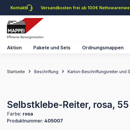
m Hauptinhalt springen
Zur Suche springen
Zur Hauptnavigation springen
Kontakt
Versandkosten frei ab 100€ Nettowarenwe
Aktion
Pakete und Sets
Ordnungsmappen
Startseite
Beschriftung
Karton-Beschriftungsreiter und 
Selbstklebe-Reiter, rosa, 5
Farbe:
rosa
Produktnummer:
405007