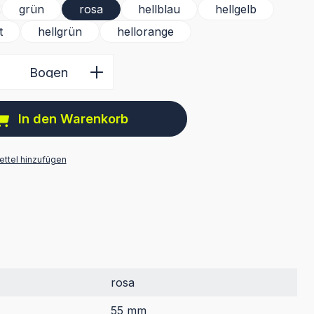
grün
rosa
hellblau
hellgelb
t
hellgrün
hellorange
 Anzahl: Gib den gewünschten Wert ein 
Bogen
In den Warenkorb
ttel hinzufügen
rosa
55 mm