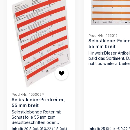
Prod.-Nr.: 455012
Selbstklebe-Folien
55 mm breit
Hinweis:Dieser Artikel
bald das Sortiment. D
nahtlos weiterarbeite
können, haben wir für
bereits den passend
Ersatz: 455012P
Selbstklebende Reiter
Schuztfolie 55 mm z
Selbstbeschriften für
Prod.-Nr.: 455002P
Selbstklebe-Printreiter,
alphabetische Suchb
55 mm breit
Bogen = 25 Reiter Fa
hellorange Material: K
Selbstklebende Reiter mit
Folie Für umfangreic
Schutzfolie 55 mm zum
Organisationen bieten
Selbstbeschriften oder
einen Druckservice n
bedruckbar mit
Inhalt:
20 Stück
(€ 0,22 / 1 Stück)
Inhalt:
25 Stück
(€ 0,22 