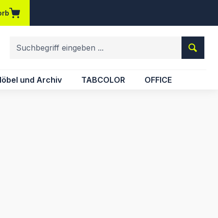
orb
em Merkzettel
öbel und Archiv
TABCOLOR
OFFICE