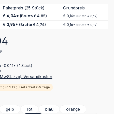
Paketpreis (25 Stück)
Grundpreis
€ 4,04*
(Brutto € 4,85)
€ 0,16*
(Brutto € 0,19)
€ 3,95*
(Brutto € 4,74)
€ 0,16*
(Brutto € 0,19)
eis:
04
85
ck
(€ 0,16* / 1 Stück)
k
. MwSt. zzgl. Versandkosten
ig in 1 Tag, Lieferzeit 2-5 Tage
ählen
gelb
rot
blau
orange