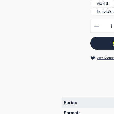
violett
hellviolet
Produkt
Zum Merkze
Farbe:
Format: