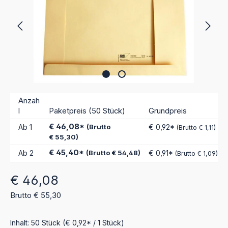
Anzah
l
Paketpreis (50 Stück)
Grundpreis
€ 46,08*
Ab
1
(Brutto
€ 0,92*
(Brutto € 1,11)
€ 55,30)
€ 45,40*
Ab
2
(Brutto € 54,48)
€ 0,91*
(Brutto € 1,09)
Regulärer Preis:
€ 46,08
Brutto € 55,30
Inhalt:
50 Stück
(€ 0,92* / 1 Stück)