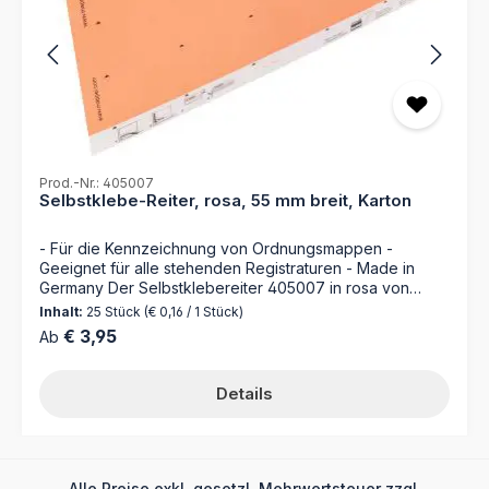
Auffinden der Mappe - Kapazität von 100 Blatt Papier -
Passend zur Aufbewahrung in der Ordnungsbox
Prod.-Nr.: 405007
Selbstklebe-Reiter, rosa, 55 mm breit, Karton
- Für die Kennzeichnung von Ordnungsmappen -
Geeignet für alle stehenden Registraturen - Made in
Germany Der Selbstklebereiter 405007 in rosa von
MAPPEI ist die perfekte Ergänzung für Ihre
Inhalt:
25 Stück
(€ 0,16 / 1 Stück)
Ordnungsmappen. Mit selbstklebenden Kartonreitern,
Regulärer Preis:
€ 3,95
Ab
die einfach anzubringen und individuell beschriftbar
sind, sichert dieser Selbstklebereiter eine übersichtliche
Organisation Ihrer Dokumente. Optimieren Sie Ihre
Details
Büroorganisation mit dem Selbstklebereiter 405007 von
MAPPEI! Dieser praktische Helfer erleichtert Ihnen das
schnelle Auffinden Ihrer Dokumente in Ihren
Ordnungsmappen. Die selbstklebenden Kartonreiter sind
einfach anzubringen und ermöglichen es Ihnen, Ihre
Alle Preise exkl. gesetzl. Mehrwertsteuer zzgl.