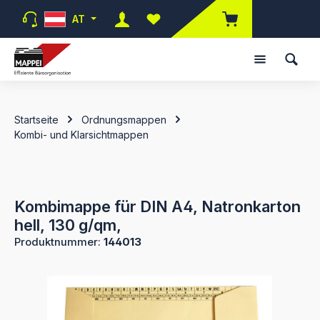
Zum Hauptinhalt springen
AT
Du hast 0 Produkte auf dem Merk
Startseite
Ordnungsmappen
Kombi- und Klarsichtmappen
Kombimappe für DIN A4, Natronkarton
hell, 130 g/qm,
Produktnummer:
144013
Bildergalerie überspringen