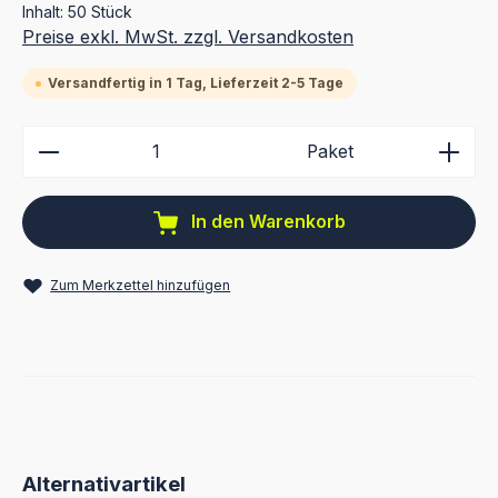
Inhalt:
50 Stück
Preise exkl. MwSt. zzgl. Versandkosten
Versandfertig in 1 Tag, Lieferzeit 2-5 Tage
Produkt Anzahl: Gib den gewünschten Wert ein ode
Paket
In den Warenkorb
Zum Merkzettel hinzufügen
Produktgalerie überspringen
Alternativartikel