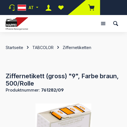
Zum Hauptinhalt springen
AT
Du hast 0 Produkte auf dem Merk
Startseite
TABCOLOR
Ziffernetiketten
Ziffernetikett (gross) "9", Farbe braun,
500/Rolle
Produktnummer:
761282/09
Bildergalerie überspringen