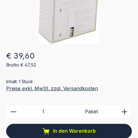
Regulärer Preis:
€ 39,60
Brutto € 47,52
Inhalt:
1 Stück
Preise exkl. MwSt. zzgl. Versandkosten
Produkt Anzahl: Gib den gewünschten Wert ein ode
Paket
In den Warenkorb