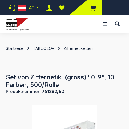
Zum Hauptinhalt springen
AT
Du hast 0 Produkte auf dem Merk
Startseite
TABCOLOR
Ziffernetiketten
Set von Ziffernetik. (gross) "0-9", 10
Farben, 500/Rolle
Produktnummer:
761282/50
Bildergalerie überspringen