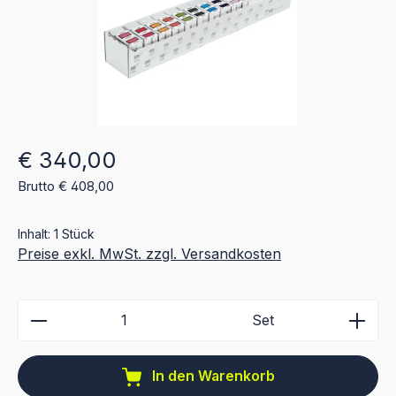
Regulärer Preis:
€ 340,00
Brutto € 408,00
Inhalt:
1 Stück
Preise exkl. MwSt. zzgl. Versandkosten
Produkt Anzahl: Gib den gewünschten Wert ein ode
Set
In den Warenkorb