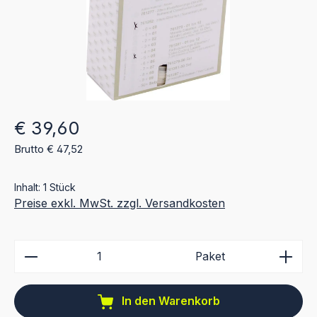
Regulärer Preis:
€ 39,60
Brutto € 47,52
Inhalt:
1 Stück
Preise exkl. MwSt. zzgl. Versandkosten
Produkt Anzahl: Gib den gewünschten Wert ein ode
Paket
In den Warenkorb