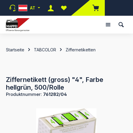
Zum Hauptinhalt springen
AT
Du hast 0 Produkte auf dem Merk
Startseite
TABCOLOR
Ziffernetiketten
Ziffernetikett (gross) "4", Farbe
hellgrün, 500/Rolle
Produktnummer:
761282/04
Bildergalerie überspringen