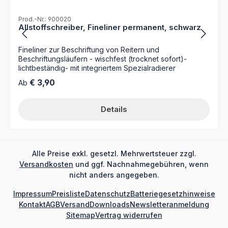
Prod.-Nr.: 900020
Allstoffschreiber, Fineliner permanent, schwarz
Fineliner zur Beschriftung von Reitern und
Beschriftungsläufern - wischfest (trocknet sofort)-
lichtbeständig- mit integriertem Spezialradierer
Regulärer Preis:
€ 3,90
Ab
Details
Alle Preise exkl. gesetzl. Mehrwertsteuer zzgl.
Versandkosten
und ggf. Nachnahmegebühren, wenn
nicht anders angegeben.
Impressum
Preisliste
Datenschutz
Batteriegesetzhinweise
Kontakt
AGB
Versand
Downloads
Newsletteranmeldung
Sitemap
Vertrag widerrufen