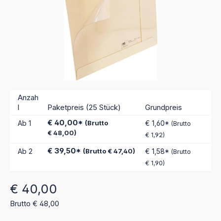
Anzah
l
Paketpreis (25 Stück)
Grundpreis
€ 40,00*
Ab
1
(Brutto
€ 1,60*
(Brutto
€ 48,00)
€ 1,92)
€ 39,50*
Ab
2
(Brutto € 47,40)
€ 1,58*
(Brutto
€ 1,90)
Regulärer Preis:
€ 40,00
Brutto € 48,00