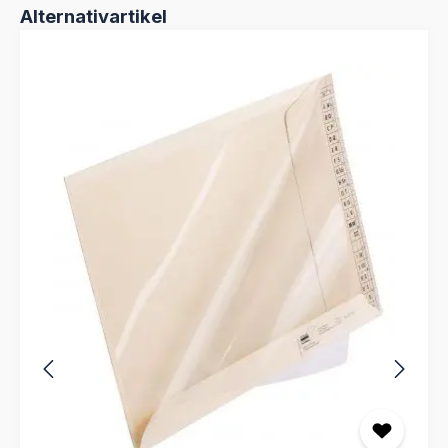
Produktgalerie überspringen
Alternativartikel