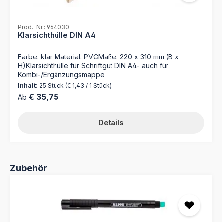
Prod.-Nr.: 964030
Klarsichthülle DIN A4
Farbe: klar Material: PVCMaße: 220 x 310 mm (B x
H)Klarsichthülle für Schriftgut DIN A4- auch für
Kombi-/Ergänzungsmappe
Inhalt:
25 Stück
(€ 1,43 / 1 Stück)
Regulärer Preis:
€ 35,75
Ab
Details
Produktgalerie überspringen
Zubehör