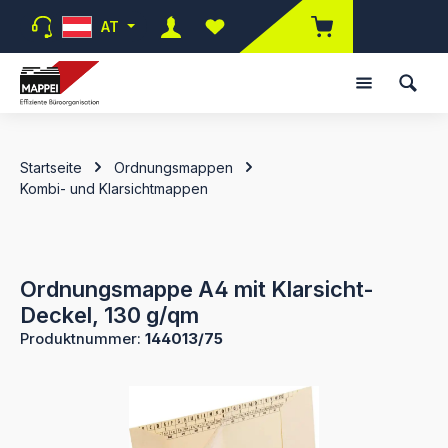
Zum Hauptinhalt springen
AT
Du hast 0 Produkte auf dem Merk
Startseite
Ordnungsmappen
Kombi- und Klarsichtmappen
Ordnungsmappe A4 mit Klarsicht-
Deckel, 130 g/qm
Produktnummer:
144013/75
Bildergalerie überspringen