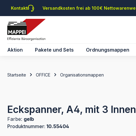
m Hauptinhalt springen
Zur Suche springen
Zur Hauptnavigation springen
Kontakt
Versandkosten frei ab 100€ Nettowarenwe
Aktion
Pakete und Sets
Ordnungsmappen
Startseite
OFFICE
Organisationsmappen
Eckspanner, A4, mit 3 Innen
Farbe:
gelb
Produktnummer:
10.55404