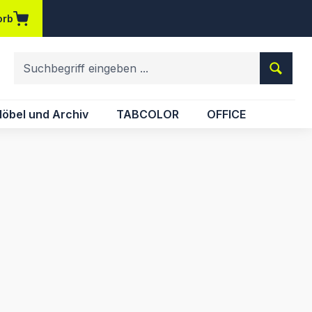
orb
em Merkzettel
öbel und Archiv
TABCOLOR
OFFICE