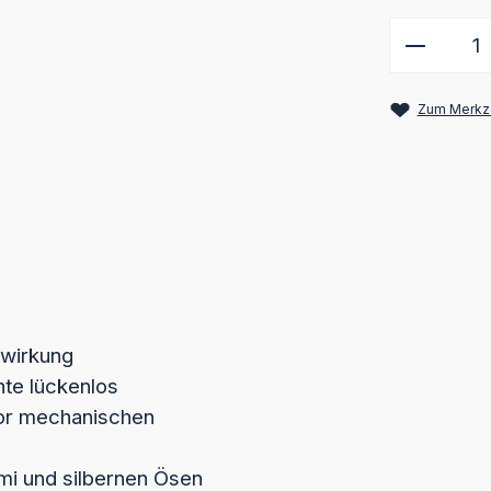
Produkt
Zum Merkze
bwirkung
te lückenlos
vor mechanischen
i und silbernen Ösen