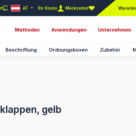
rt
AT
Ihr Konto
Merkzettel
Warenk
Du hast 0 Produkte auf d
Methoden
Anwendungen
Unternehmen
Beschriftung
Ordnungsboxen
Zubehör
M
klappen, gelb