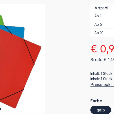
Anzahl
Ab
1
Ab
5
Ab
10
Verkaufsprei
€ 0,
Brutto € 1,1
Inhalt:
1 Stück
Inhalt:
1 Stück
Preise exkl
ausw
Farbe
gelb