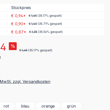
Stückpreis
€ 0,94*
€ 1,45
(35.17% gespart)
€ 0,90*
€ 1,40
(35.71% gespart)
€ 0,87*
€ 1,35
(35.56% gespart)
s:
94
%
€ 1,45
(35.17% gespart)
3
. MwSt. zzgl. Versandkosten
ählen
rot
blau
orange
grün