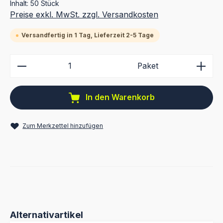
Inhalt:
50 Stück
Preise exkl. MwSt. zzgl. Versandkosten
Versandfertig in 1 Tag, Lieferzeit 2-5 Tage
Produkt Anzahl: Gib den gewünschten Wert ein ode
Paket
In den Warenkorb
Zum Merkzettel hinzufügen
Produktgalerie überspringen
Alternativartikel