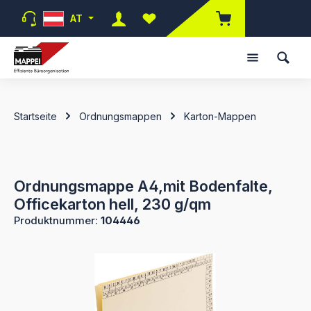
Zum Hauptinhalt springen
AT
Du hast 0 Produkte auf dem Merk
Startseite
Ordnungsmappen
Karton-Mappen
Ordnungsmappe A4,mit Bodenfalte,
Officekarton hell, 230 g/qm
Produktnummer:
104446
Bildergalerie überspringen