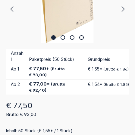
Anzah
l
Paketpreis (50 Stück)
Grundpreis
€ 77,50*
Ab
1
(Brutto
€ 1,55*
(Brutto € 1,86)
€ 93,00)
€ 77,00*
Ab
2
(Brutto
€ 1,54*
(Brutto € 1,85)
€ 92,40)
Regulärer Preis:
€ 77,50
Brutto € 93,00
Inhalt:
50 Stück
(€ 1,55* / 1 Stück)